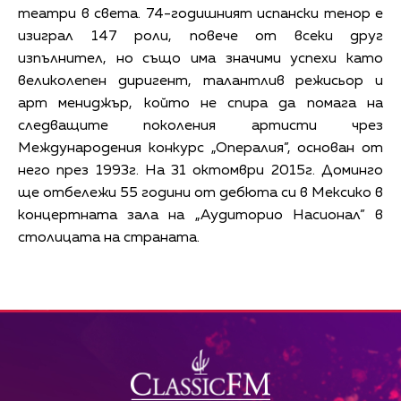
театри в света. 74-годишният испански тенор е
изиграл 147 роли, повече от всеки друг
изпълнител, но също има значими успехи като
великолепен диригент, талантлив режисьор и
арт мениджър, който не спира да помага на
следващите поколения артисти чрез
Международения конкурс „Опералия”, основан от
него през 1993г. На 31 октомври 2015г. Доминго
ще отбележи 55 години от дебюта си в Мексико в
концертната зала на „Аудиторио Насионал” в
столицата на страната.