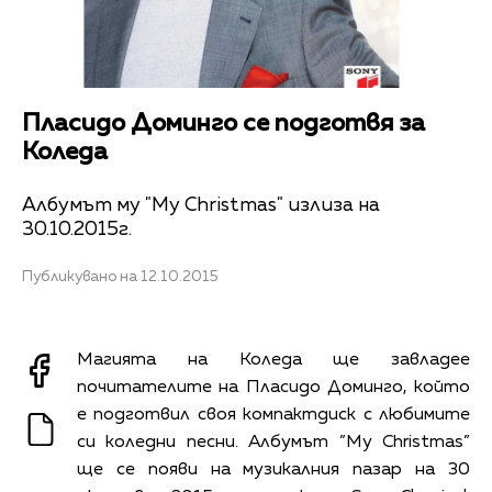
Пласидо Доминго се подготвя за
Коледа
Албумът му "My Christmas" излиза на
30.10.2015г.
Публикувано на 12.10.2015
Магията на Коледа ще завладее
почитателите на Пласидо Доминго, който
е подготвил своя компактдиск с любимите
си коледни песни. Албумът ”My Christmas”
ще се появи на музикалния пазар на 30