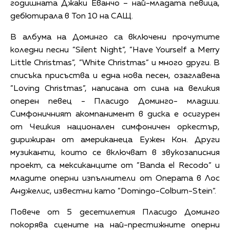
годишната Джаки Еванчо – най-младата певица,
дебютирала в Топ 10 на САЩ.
В албума на Доминго са включени прочутите
коледни песни ”Silent Night”, ”Have Yourself a Merry
Little Christmas”, ”White Christmas” и много други. В
списъка присъства и една нова песен, озаглавена
”Loving Christmas”, написана от сина на великия
оперен певец - Пласидо Доминго- младши.
Симфоничният акомпанимент в диска е осигурен
от Чешкия национален симфоничен оркестър,
дирижиран от американеца Еужен Кон. Други
музиканти, които се включват в звукозаписния
проект, са мексиканците от ”Banda el Recodo” и
младите оперни изпълнители от Операта в Лос
Анджелис, известни като ”Domingo-Colburn-Stein”.
Повече от 5 десетилетия Пласидо Доминго
покорява сцените на най-престижните оперни