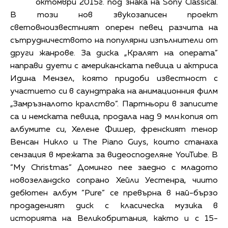
октомври 2015г. под знака на Sony Classical.
В този нов звукозаписен проект
световноизвестният оперен певец разчита на
сътрудничеството на популярни изпълнители от
други жанрове. За диска „Кралят на операта”
направи дуети с американската певица и актриса
Идина Мензел, която придоби известност с
участието си в саундтрака на анимационния филм
„Замръзналото кралство”. Партньори в записите
са и немската певица, продала над 9 млн.копия от
албумите си, Хелене Фишер, френският тенор
Венсан Никло и The Piano Guys, които станаха
сензация в мрежата за видеосподеляне YouTubе. В
”My Christmas” Доминго пее заедно с младото
новозеландско сопрано Хейли Уестенра, чиито
дебютен албум ”Pure” се превърна в най-бързо
продаденият диск с класическа музика в
историята на Великобритания, както и с 15-