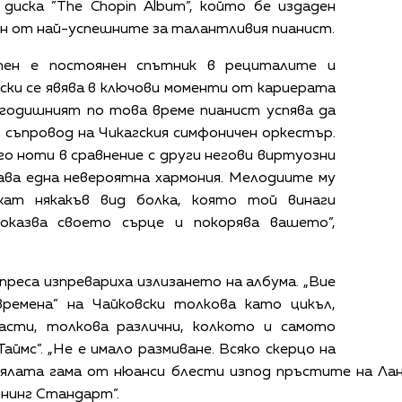
диска ”The Chopin Album”, който бе издаден
дин от най-успешните за талантливия пианист.
ен е постоянен спътник в рециталите и
вски се явява в ключови моменти от кариерата
7-годишният по това време пианист успява да
 съпровод на Чикагския симфоничен оркестър.
го ноти в сравнение с други негови виртуозни
дава една невероятна хармония. Мелодиите му
жат някакъв вид болка, която той винаги
оказва своето сърце и покорява вашето”,
реса изпревариха излизането на албума. „Вие
ремена” на Чайковски толкова като цикъл,
сти, толкова различни, колкото и самото
Таймс”. „Не е имало размиване. Всяко скерцо на
цялата гама от нюанси блести изпод пръстите на Лан
внинг Стандарт”.