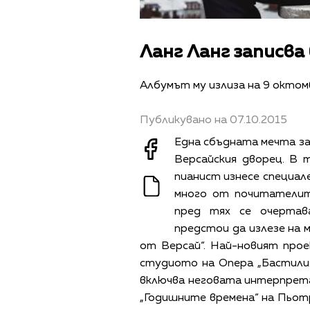
Ланг Ланг записва
Албумът му излиза на 9 октом
Публикувано на 07.10.2015
Една сбъдната мечта за 
Версайския дворец. В
пианист изнесе специал
много от почитателит
пред тях се очертав
предстои да излезе на м
от Версай“. Най-новият про
студиото на Опера „Бастилия”
включва неговата интерпрета
„Годишните времена“ на Пьотр