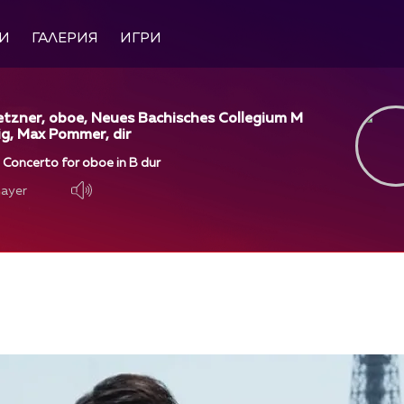
И
ГАЛЕРИЯ
ИГРИ
etzner, oboe, Neues Bachisches Collegium M
ig, Max Pommer, dir
- Concerto for oboe in B dur
layer
layer