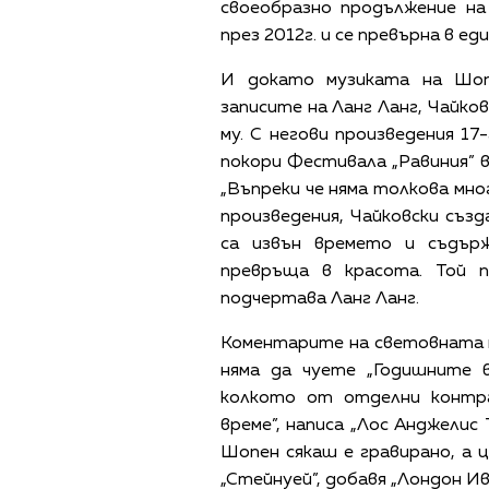
своеобразно продължение на 
през 2012г. и се превърна в е
И докато музиката на Шоп
записите на Ланг Ланг, Чайко
му. С негови произведения 1
покори Фестивала „Равиния” в
„Въпреки че няма толкова мно
произведения, Чайковски съз
са извън времето и съдър
превръща в красота. Той п
подчертава Ланг Ланг.
Коментарите на световната п
няма да чуете „Годишните в
колкото от отделни контра
време”, написа „Лос Анджелис 
Шопен сякаш е гравирано, а 
„Стейнуей”, добавя „Лондон И