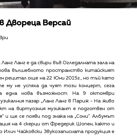
 в Двореца Версай
ври
Ланг Ланг е да свири във Огледалната зала на
 това вълшебното пространство китайският
ен рецитал още на 22 Юни 2015г., но тъй като
е му не успяха да чуят този концерт, сега
а една нова възможност. На 9 октомври
узикалния пазар „Ланг Ланг в Париж - На живо
ект на виртуозния музикант е подготвен от
 и ще се появи под знака на „Сони”. Албумът
ция на 4 скерци от Фредерик Шопен, както и
 Илич Чайковски. Звукозаписната продукция е