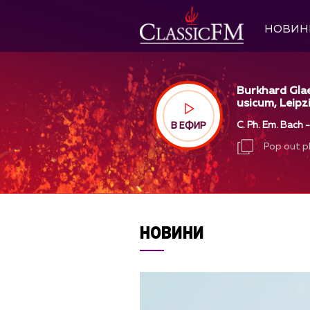
НОВИН
Burkhard Gla
usicum, Leipz
C. Ph. Em. Bach 
В ЕФИР
Pop out p
Pop out p
НОВИНИ