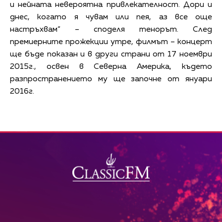
и нейната невероятна привлекателност. Дори и
днес, когато я чувам или пея, аз все още
настръхвам“ – споделя тенорът. След
премиерните прожекции утре, филмът – концерт
ще бъде показан и в други страни от 17 ноември
2015г., освен в Северна Америка, където
разпространението му ще започне от януари
2016г.