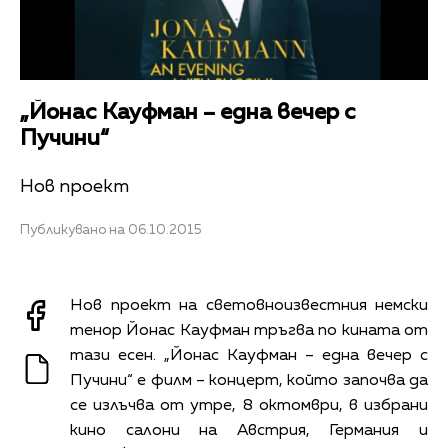
„Йонас Кауфман – една вечер с
Пучини“
Нов проект
Публикувано на 06.10.2015
Нов проект на световноизвестния немски
тенор Йонас Кауфман тръгва по кината от
тази есен. „Йонас Кауфман – една вечер с
Пучини“ е филм – концерт, който започва да
се излъчва от утре, 8 октомври, в избрани
кино салони на Австрия, Германия и