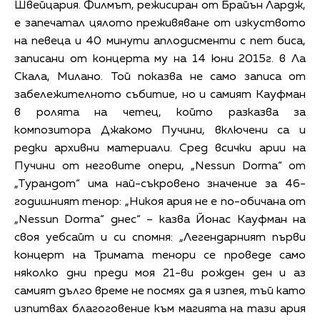
Швейцария. Филмът, режисиран от Брайън Лардж,
е запечатал цялото преживяване от изкуството
на певеца и 40 минути аплодисменти с пет биса,
записани от концерта му на 14 юни 2015г. в Ла
Скала, Милано. Той показва не само записа от
забележителното събитие, но и самият Кауфман
в ролята на четец, който разказва за
композитора Джакомо Пучини, включени са и
редки архивни материали. Сред всички арии на
Пучини от неговите опери, „Nessun Dorma“ от
„Турандот“ има най-съкровено значение за 46-
годишният тенор: „Никоя ария не е по-обичана от
„Nessun Dorma“ днес“ – казва Йонас Кауфман на
своя уебсайт и си спомня: „Легендарният първи
концерт на Тримата тенори се проведе само
няколко дни преди моя 21-ви рожден ден и аз
самият дълго време не посмях да я изпея, тъй като
изпитвах благоговение към магията на тази ария