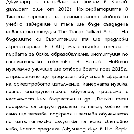
Джулиард за създаване на филиал в Китай,
датират още от 2012г. Консерваторията в
Тяндзин партнира на реномираното нюйоркско
учебно заведение и така ще бъде създадена
новата институция The Tianjin Juilliard School. На
бъдещите си възпитаници тя ще предложи
акредитирана в САЩ магистърска степен -
първата за всяка образователна институция по
изпълнителски изкуства в Китай. Новото
музикално училище ще отвори врати през 2018г.,
а програмите ще предлагат обучение в сферата
на оркестровото изпълнение, камерната музика,
пиано, инструментално обучение, програма с
насоченост към възрастни и др. „Всички тези
програми са структурирани по начин, който не
само ще запазва, подкрепя и засилва обучението
по изпълнителски изкуства на едно световно
ниво, което предлага Джулиард скул в Ню Йорк,