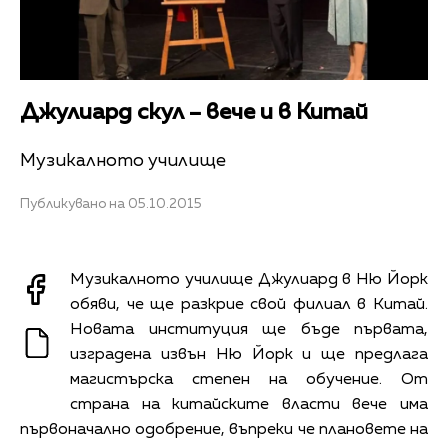
Джулиард скул – вече и в Китай
Музикалното училище
Публикувано на 05.10.2015
Музикалното училище Джулиард в Ню Йорк
обяви, че ще разкрие свой филиал в Китай.
Новата институция ще бъде първата,
изградена извън Ню Йорк и ще предлага
магистърска степен на обучение. От
страна на китайските власти вече има
първоначално одобрение, въпреки че плановете на