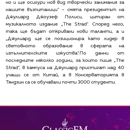
но и ще осигури нов вид творчески занимания за
нашите възпитаници“ – смята президентът на
Джулиард Джоузеф Полиси, цитиран от
музикалното издание „The Strad“. Според него,
така ще бъдат откривани нови таланти, а и
„Джулиард ще се позиционира като лидер в
световното образование в сферата на
изпълнителските изкуства“.По данни от
последните няколко години, за които пише „The
Strad“, в кампуса на Джулиард пристигат над 40
учащи се от Китай, а в Консерваторията в
Тяндзин са се обучавали почти 3000 студенти.