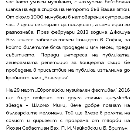
час като уличен музикант, с нахлупена бейзболна
шапка на една спирка на метрото във Вашингтон.
От около 1000 минувачи в натоварения сутрешен
час, 7 души се спират да послушат, а само един го
разпознава. През февруари 2013 година Джошуа
Бел изнесе забележителен концерт в София, за
който билетите бяха продадени цял месец преди
събитието. Поради интереса на публиката,
генералната репетиция за концерта също бе
проведена в присъствие на публика, изпълнила до
крайност зала „България“.
На 28 март „Европейски музикален фестивал“ 2016
ще бъде открит от друга голяма цигулкова
звезда – Шломо Минц, вече добре познат на
българските меломани. Той ще влезе в ролята на
солист и диригент с програма от творби на
Йохан Себастиан Бах, П. И. Чайковски и Б. Бритън.