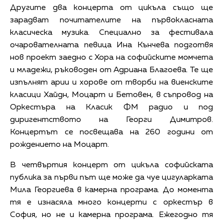
Другите два концерта от цикъла също ще
зарадват почитателите на първокласната
класическа музика. Специално за фестивала
очарователната певица Ина Кънчева подготвя
нов проект заедно с Хора на софийските момчета
и младежи, ръководен от Адриана Благоева. Те ще
изпълнят арии и хорове от творби на виенските
класици Хайдн, Моцарт и Бетовен, в съпровод на
Оркестъра на Класик ФМ радио и под
диригентството на Георги Димитров.
Концертът се посвещава на 260 години от
рождението на Моцарт.
В четвъртия концерт от цикъла софийската
публика за първи път ще може да чуе цигуларката
Мила Георгиева в камерна програма. До момента
тя е изнасяла много концерти с оркестър в
София, но не и камерна програма. Ежегодно тя