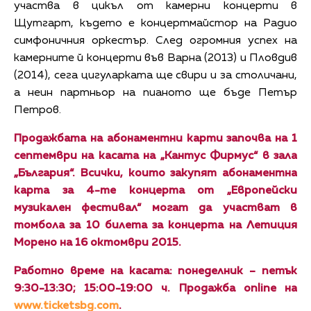
участва в цикъл от камерни концерти в
Щутгарт, където е концертмайстор на Радио
симфоничния оркестър. След огромния успех на
камерните й концерти във Варна (2013) и Пловдив
(2014), сега цигуларката ще свири и за столичани,
а неин партньор на пианото ще бъде Петър
Петров.
Продажбата на абонаментни карти започва на 1
септември на касата на „Кантус Фирмус“ в зала
„България“. Всички, които закупят абонаментна
карта за 4-те концерта от „Европейски
музикален фестивал“ могат да участват в
томбола за 10 билета за концерта на Летиция
Морено на 16 октомври 2015.
Работно време на касата: понеделник – петък
9:30-13:30; 15:00-19:00 ч. Продажба online на
www.ticketsbg.com
.