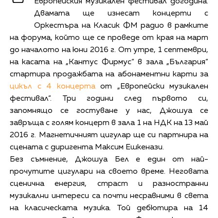
Европейския музикален фестивал догодина.
Двамата ще изнесат концерти с
Оркестъра на Класик ФМ радио в рамките
на форума, който ще се проведе от края на март
до началото на юни 2016 г. От утре, 1 септември,
на касата на „Кантус Фирмус“ в зала „България“
стартира продажбата на абонаментни карти за
цикъл с 4 концерта
от „Европейски музикален
фестивал“. Три години след първото си,
запомнящо се гостуване у нас, Джошуа се
завръща с голям концерт в зала 1 на НДК на 13 май
2016 г. Магнетичният цигулар ще си партнира на
сцената с диригента Максим Ешкенази.
Без съмнение, Джошуа Бел е един от най-
прочутите цигулари на своето време. Неговата
сценична енергия, страст и разностранни
музикални интереси са почти несравними в света
на класическата музика. Той дебютира на 14