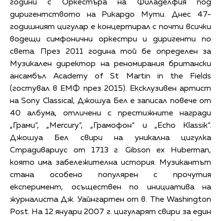
години с Оркестъра на Филаделфия под
диригентството на Рикардо Мути. Днес 47-
годишният цигулар е концертирал с почти всички
водещи симфонични оркестри и диригенти по
света. През 2011 година той бе определен за
Музикален директор на реномирания британски
ансамбъл Academy of St Martin in the Fields
(гостувал в ЕМФ през 2015). Ексклузивен артист
на Sony Classical, Джошуа Бел е записал повече от
40 албума, отличени с престижните награди
„Грами“, „Mercury“, „Грамофон“ и „Echo Klassik“.
Джошуа Бел свири на уникална цигулка
Страдивариус от 1713 г. Gibson ex Huberman,
която има забележителна история. Музикантът
стана особено популярен с прочутия
експеримент, осъществен по инициатива на
журналиста Дж. Уайнгартен от в. The Washington
Post. На 12 януари 2007 г. цигуларят свири за един