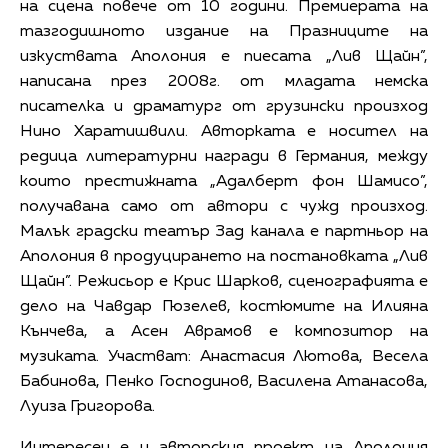
на сцена повече от 10 години. Премиерата на
тазгодишното издание на Празниците на
изкуствата Аполония е пиесата „Лив Щайн”,
написана през 2008г. от младата немска
писателка и драматург от грузински произход
Нино Харатишвили. Авторката е носител на
редица литературни награди в Германия, между
които престижната „Адалберт фон Шамисо”,
получавана само от автори с чужд произход.
Малък градски театър Зад канала е партньор на
Аполония в продуцирането на постановката „Лив
Щайн”. Режисьор е Крис Шарков, сценографията е
дело на Чавдар Гюзелев, костюмите на Илияна
Кънчева, а Асен Аврамов е композитор на
музиката. Участват: Анастасия Лютова, Весела
Бабинова, Пенко Господинов, Василена Атанасова,
Луиза Григорова.
Интересен е и авторския проект на Аполония