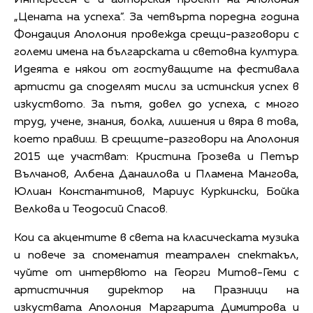
„Цената на успеха”. За четвърта поредна година
Фондация Аполония провежда срещи-разговори с
големи имена на българската и световна култура.
Идеята е някои от гостуващите на фестивала
артисти да споделят мисли за истинския успех в
изкуството. За пътя, довел до успеха, с много
труд, учене, знания, болка, лишения и вяра в това,
което правиш. В срещите-разговори на Аполония
2015 ще участват: Кристина Грозева и Петър
Вълчанов, Албена Данаилова и Пламена Мангова,
Юлиан Константинов, Мариус Куркински, Бойка
Велкова и Теодосий Спасов.
Кои са акцентите в света на класическата музика
и повече за споменатия театрален спектакъл,
чуйте от интервюто на Георги Митов-Геми с
артистичния директор на Празници на
изкуствата Аполония Маргарита Димитрова и