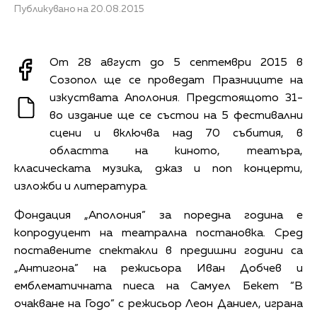
Публикувано на 20.08.2015
От 28 август до 5 септември 2015 в
Созопол ще се проведат Празниците на
изкуствата Аполония. Предстоящото 31-
во издание ще се състои на 5 фестивални
сцени и включва над 70 събития, в
областта на киното, театъра,
класическата музика, джаз и поп концерти,
изложби и литература.
Фондация „Аполония” за поредна година е
копродуцент на театрална постановка. Сред
поставените спектакли в предишни години са
„Антигона” на режисьора Иван Добчев и
емблематичната пиеса на Самуел Бекет “В
очакване на Годо” с режисьор Леон Даниел, играна