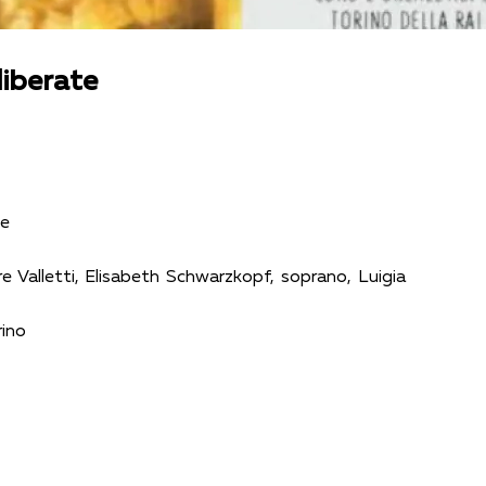
liberate
te
re Valletti, Elisabeth Schwarzkopf, soprano, Luigia
rino