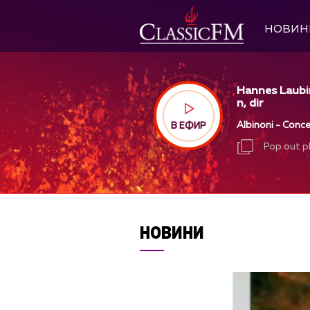
НОВИН
Hannes Laubi
n, dir
Albinoni - Conce
В ЕФИР
Pop out p
Pop out p
НОВИНИ