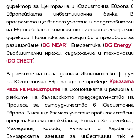
директор за Централна и Югоизточна Европа в
Европейската инвестиционна банка. В
програмата ще вземат участие и представители
на Европейската комисия от следните генерални
дирекции: Политика за съседство и преговори за
разширяване (
DG NEAR
), Енергетика (
DG Energy
),
Съобщителни мрежи, съдържание и технологии
(
DG CNECT
).
В рамките на тазгодишния Икономически форум
за Югоизточна Европа ще се проведе
Кръглата
маса на министрите
на икономиката в региона в
рамките на българското председателство на
Процеса за сътрудничество в Югоизточна
Европа. В нея ще вземат участие правителствени
представители от Албания, Босна и Херцеговина,
Македония, Косово, Румъния и Хърватия.
Българската агенция за инвестиции пък е