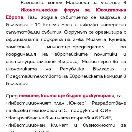
Кемпински хотел Маринела за участие в
Икономическия форум за Югоизточна
Европа
. Тази година събитието се завръща в
България с 10 кръгли маси и няколко интересни
съпътстващи събития. Форумът се организира с
официалната подкрепа на г-жа Миглена Кунева,
заместник министър-председател по
координация на европейските политики и
институционалните въпроси, Министерство на
икономиката на Република България и
Представителството на Европейската комисия в
България.
Сред
темите, които ще бъдат дискутирани
, са:
•Инвестиционният план „Юнкер”; •Разработване
на високи технологии и ICT продукти в ЮИЕ;
•Насърчаване на външната търговия в ЮИЕ;
•Инвестиционен климат и възможности за