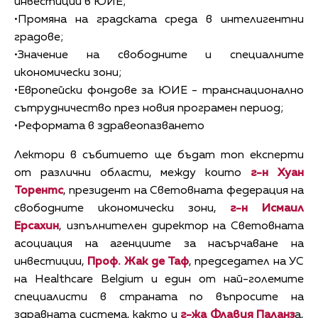
инвестиции в ЮИЕ;
•Промяна на градската среда в интелигентни
градове;
•Значение на свободните и специалните
икономически зони;
•Европейски фондове за ЮИЕ - транснационално
сътрудничество през новия програмен период;
•Реформата в здравеопазването
Лектори в събитието ще бъдат топ експерти
от различни области, между които
г-н Хуан
Торентс
, президент на Световната федерация на
свободните икономически зони,
г-н Исмаил
Ерсахин
, изпълнителен директор на Световната
асоциация на агенциите за насърчаване на
инвестиции,
Проф. Жак де Таф
, председател на УС
на Healthcare Belgium и един от най-големите
специалисти в страната по въпросите на
здравната система, както и
г-жа Флавия Паланз
а,