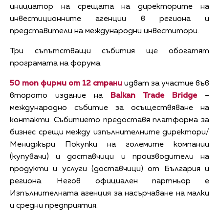
инициатор на срещата на директорите на
инвестиционните агенции в региона и
представители на международни инвеститори.
Три съпътстващи събития ще обогатят
програмата на форума.
50 топ фирми от 12 страни
идват за участие във
второто издание на
Balkan Trade Bridge
–
международно събитие за осъществяване на
контакти. Събитието предоставя платформа за
бизнес срещи между изпълнителните директори/
Мениджъри Покупки на големите компании
(купувачи) и доставчици и производители на
продукти и услуги (доставчици) от България и
региона. Негов официален партньор е
Изпълнителната агенция за насърчаване на малки
и средни предприятия.