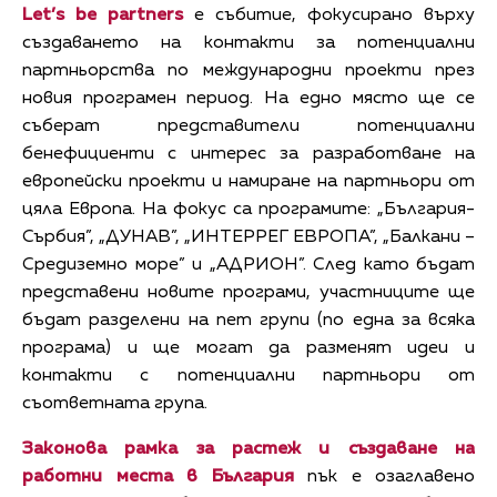
Let’s be partners
e събитие, фокусирано върху
създаването на контакти за потенциални
партньорства по международни проекти през
новия програмен период. На едно място ще се
съберат представители потенциални
бенефициенти с интерес за разработване на
европейски проекти и намиране на партньори от
цяла Европа. На фокус са програмите: „България-
Сърбия”, „ДУНАВ”, „ИНТЕРРЕГ ЕВРОПА”, „Балкани –
Средиземно море” и „АДРИОН”. След като бъдат
представени новите програми, участниците ще
бъдат разделени на пет групи (по една за всяка
програма) и ще могат да разменят идеи и
контакти с потенциални партньори от
съответната група.
Законова рамка за растеж и създаване на
работни места в България
пък е озаглавено