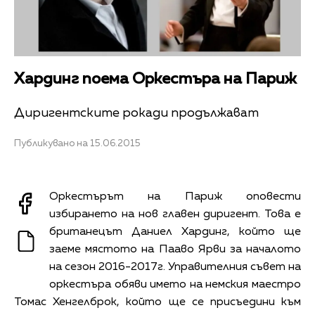
Хардинг поема Оркестъра на Париж
Диригентските рокади продължават
Публикувано на 15.06.2015
Оркестърът на Париж оповести
избирането на нов главен диригент. Това е
британецът Даниел Хардинг, който ще
заеме мястото на Пааво Ярви за началото
на сезон 2016-2017г. Управителния съвет на
оркестъра обяви името на немския маестро
Томас Хенгелброк, който ще се присъедини към