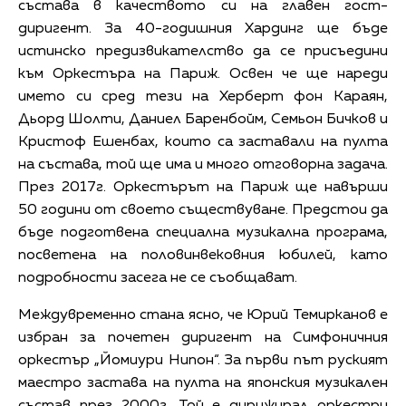
състава в качеството си на главен гост-
диригент. За 40-годишния Хардинг ще бъде
истинско предизвикателство да се присъедини
към Оркестъра на Париж. Освен че ще нареди
името си сред тези на Херберт фон Караян,
Дьорд Шолти, Даниел Баренбойм, Семьон Бичков и
Кристоф Ешенбах, които са заставали на пулта
на състава, той ще има и много отговорна задача.
През 2017г. Оркестърът на Париж ще навърши
50 години от своето съществуване. Предстои да
бъде подготвена специална музикална програма,
посветена на половинвековния юбилей, като
подробности засега не се съобщават.
Междувременно стана ясно, че Юрий Темирканов е
избран за почетен диригент на Симфоничния
оркестър „Йомиури Нипон“. За първи път руският
маестро застава на пулта на японския музикален
състав през 2000г. Той е дирижирал оркестри