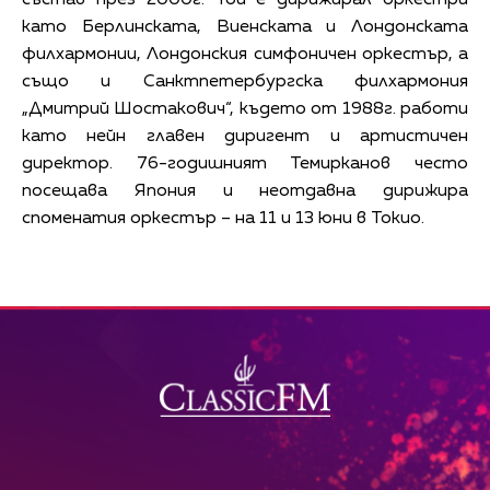
като Берлинската, Виенската и Лондонската
филхармонии, Лондонския симфоничен оркестър, а
също и Санктпетербургска филхармония
„Дмитрий Шостакович“, където от 1988г. работи
като нейн главен диригент и артистичен
директор. 76-годишният Темирканов често
посещава Япония и неотдавна дирижира
споменатия оркестър – на 11 и 13 юни в Токио.