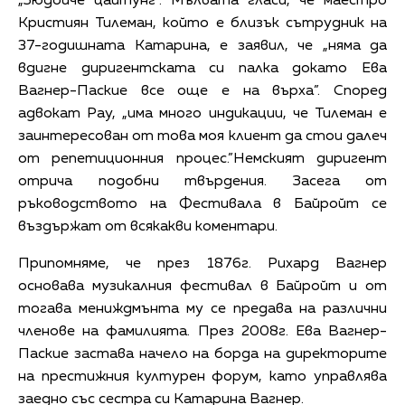
„Зюдойче цайтунг”. Мълвата гласи, че маестро
Кристиян Тилеман, който е близък сътрудник на
37-годишната Катарина, е заявил, че „няма да
вдигне диригентската си палка докато Ева
Вагнер-Паские все още е на върха”. Според
адвокат Рау, „има много индикации, че Тилеман е
заинтересован от това моя клиент да стои далеч
от репетиционния процес.”Немският диригент
отрича подобни твърдения. Засега от
ръководството на Фестивала в Байройт се
въздържат от всякакви коментари.
Припомняме, че през 1876г. Рихард Вагнер
основава музикалния фестивал в Байройт и от
тогава мениждмънта му се предава на различни
членове на фамилията. През 2008г. Ева Вагнер-
Паские застава начело на борда на директорите
на престижния културен форум, като управлява
заедно със сестра си Катарина Вагнер.