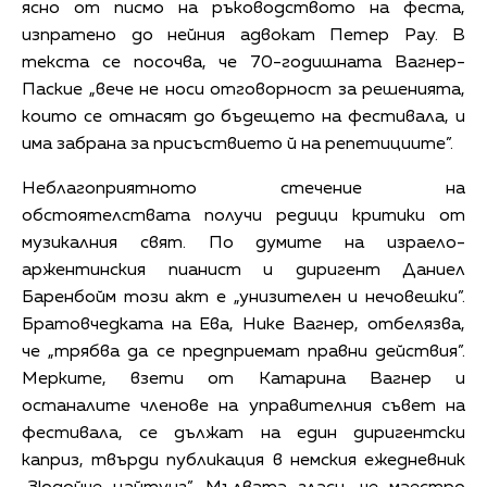
ясно от писмо на ръководството на феста,
изпратено до нейния адвокат Петер Рау. В
текста се посочва, че 70-годишната Вагнер-
Паские „вече не носи отговорност за решенията,
които се отнасят до бъдещето на фестивала, и
има забрана за присъствието й на репетициите”.
Неблагоприятното стечение на
обстоятелствата получи редици критики от
музикалния свят. По думите на израело-
аржентинския пианист и диригент Даниел
Баренбойм този акт е „унизителен и нечовешки”.
Братовчедката на Ева, Нике Вагнер, отбелязва,
че „трябва да се предприемат правни действия”.
Мерките, взети от Катарина Вагнер и
останалите членове на управителния съвет на
фестивала, се дължат на един диригентски
каприз, твърди публикация в немския ежедневник