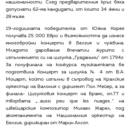
националности. След предварителния кръг бяха
допуснати 62-ма кандидати, от които 34 жени и
28 мъже.
19-годишната победителка от Южна Корея
получава 25 000 Евро и възможността да изнесе
многобройни концерти в Белгия и чужбина.
Младото дарование впечатли журито с
изпълнението си на цигулка „Гуаданини” от 1794г.
За полуфинала на конкурса музикантката бе
подготвила Концерт за цигулка № 4 от В.А.
Моцарт, който изпълни в съпровод на Кралския
оркестър на Валония с диригент Пол Мейер, а за
финала- Цигулковия концерт на Брамс, оп.77 и
творбата „…aussi peu que les nuages…” на
швейцарския композитор Михаел Жарел, под
акомпанимента на Националния оркестър на
Белгия, дирижиран от Марин Алсоп.