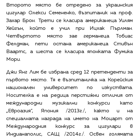
Второто място бе отредено за украинския
цигулар Олекси Семененко, възпитаник на проф.
Захар Брон. Трети се класира американеца Уилям
Хейгън, който е учил при Ицхак Пърлман.
Четвъртото място зае германеца Тобиас
Фелдман, пети остана американеца Стивън
Ваартс, а шеста се класира японката Фумика
Мори.
Джи Янг Лим бе избрана сред 12 претенденти за
първото място. Тя е възпитаничка на Корейския
национален университет по изкуствата.
Носителка е на редица перстижни отличия от
международни музикални конкурси като
„Евроазия”, Япония /2013г./, както и на
специалната награда на името на Моцарт от
Международния конкурс за цигулари в
Индианаполис, САЩ /2014г./. Освен голямата