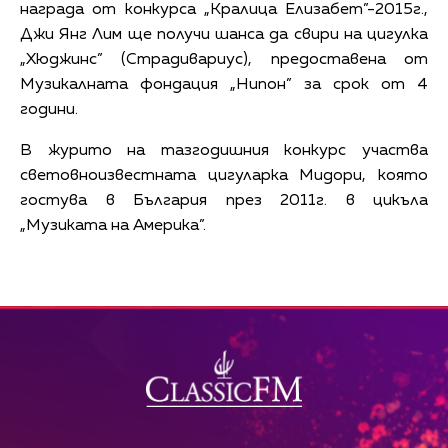
награда от конкурса „Кралица Елизабет”-2015г.,
Джи Янг Лим ще получи шанса да свири на цигулка
„Хюджинс” (Страдивариус), предоставена от
Музикалната фондация „Нипон” за срок от 4
години.
В журито на тазгодишния конкурс участва
световноизвестната цигуларка Мидори, която
гостува в България през 2011г. в цикъла
„Музиката на Америка”.