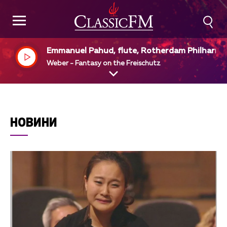
Emmanuel Pahud, flute, Rotherdam Philharm
ic Orchestra, Yannick Mezet - Seguin, dir
Weber - Fantasy on the Freischutz
НОВИНИ