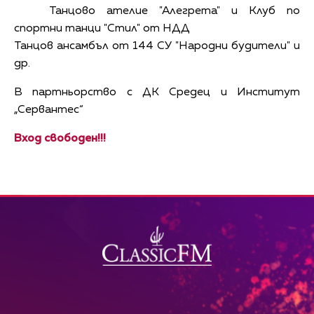
Танцово ателие "Алегрета" и Клуб по
спортни танци "Стил" от НДД
Танцов ансамбъл от 144 СУ "Народни будители" и
др.
В партньорство с ДК Средец и Институт
„Сервантес“
Вход свободен!!!