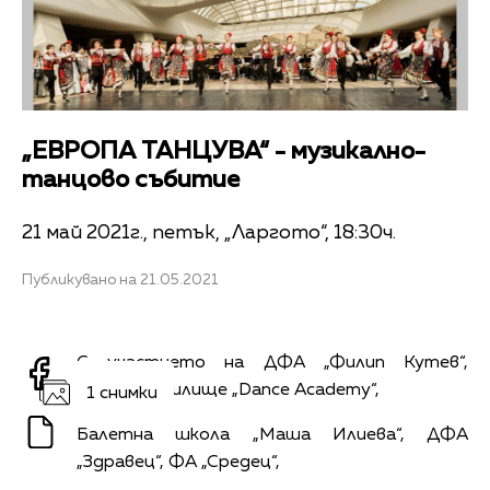
„ЕВРОПА ТАНЦУВА“ - музикално-
танцово събитие
21 май 2021г., петък, „Ларгото“, 18:30ч.
Публикувано на 21.05.2021
С участието на ДФА „Филип Кутев“,
Танцово училище „Dance Academy“,
1 снимки
Балетна школа „Маша Илиева“, ДФА
„Здравец“, ФА „Средец“,