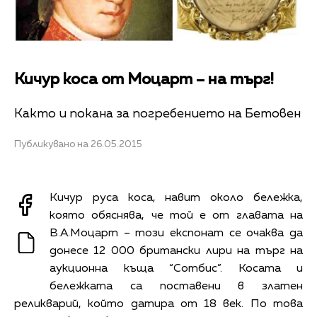
Кичур коса от Моцарт – на търг!
Както и покана за погребението на Бетовен
Публикувано на 26.05.2015
Кичур руса коса, навит около бележка,
която обяснява, че той е от главата на
В.А.Моцарт – този експонат се очаква да
донесе 12 000 британски лири на търг на
аукционна къща “Сотбис”. Косата и
бележката са поставени в златен
реликварий, който датира от 18 век. По това