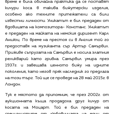
време е била обичайна практика да се поставят
кичури коса в такива бижутерски изделия,
особено ако техните притежатели са били
известни личности. Уникатът е бил предаден от
вдовицата на композитора- Констанс. Уникатът
е предаден на майката на немския диригент Карл
Аншюц. По време на престоя си в Англия той го
предоставя на музиканта сър Артър Самървил.
Приживе съпругата на Самървил е носила златния
реликварий като гривна. Самървил умира през
1937г. и завещава ценното бижу на идните
поколения, като негов пряк наследник го предлага
на този търг. Той ще се проведе на 28 май 2015г. в
Лондон.
Тук е мястото да припомним, че през 2002г. от
аукционната къща продадоха друг кичур от
косата на Моцарт. Той е бил предаден на
специалистите от любовницата на един от