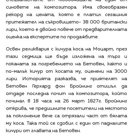
синовете на композитора. Има своеобразен
рекорд на цената, която е платил сегашния
притежател на съкровището- 38 000 британски
лири, което е двойно повече от предварителната
оценка на експертите по продажбите.
Освен реликвария с кичура коса на Моцарт, през
тази седмица ще бъде изложена на търг и
поканата за погребението на Бетовен, както и
по-малък кичур от косата му, оценени на 3000
лири. Историята разказва, че приятелят на
Бетовен Герхард фон Бройнинг отишъл да
отдаде последна почит на композитора, който
починал в 18 часа на 26 март 1827г. Бройнинг
открива, че предишните посетители на мястото
за поклонение вече са отрязали част от бялата
му коса. Така той се сдобил с един от падналите
кичури от главата на Бетовен.