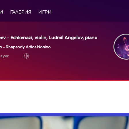
И
ГАЛЕРИЯ
ИГРИ
ev - Eshkenazi, violin, Ludmil Angelov, piano
go - Rhapsody Adios Nonino
layer
layer