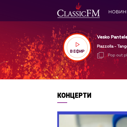
НОВИН
Vesko Pantele
Piazzolla - Tan
В ЕФИР
Pop out p
Pop out p
КОНЦЕРТИ