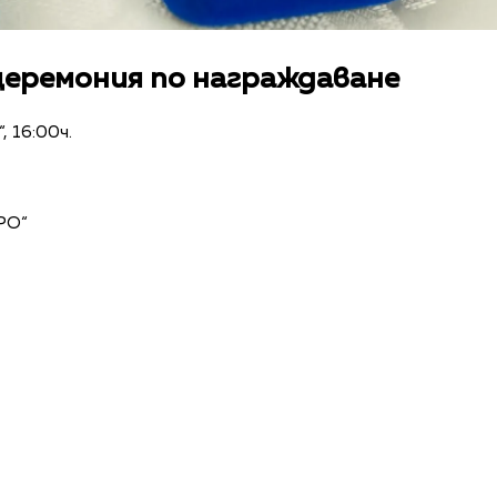
церемония по награждаване
, 16:00ч.
РО“