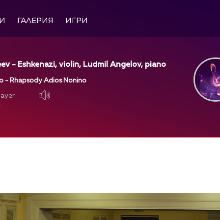
И
ГАЛЕРИЯ
ИГРИ
ev - Eshkenazi, violin, Ludmil Angelov, piano
go - Rhapsody Adios Nonino
layer
layer