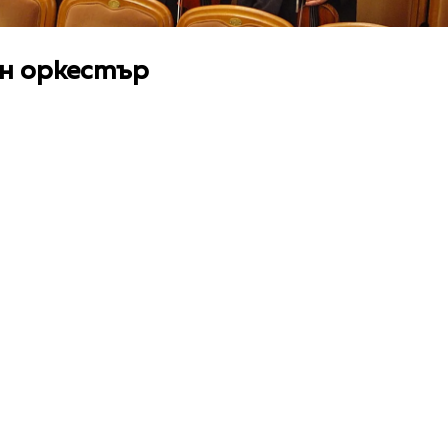
н оркестър