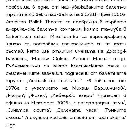
превръща в една от най-уважаваните балетни
трупи на 20 век и най-важната в САЩ. През 1960г.
American Ballet Theatre се превръща в първата
американска балетна компания, която танцува в
Съветския съюз. Множество са хореографите,
които са поставяли спектаклите си за този
състав, като ще отличим имената на Джордж
Баланчин, Майкъл Фокин, Леонид Масине и др.
Емблематични са както класическите, така и
съвременните заглавия, поднесени от балетната
трупа- „Лешникотрошачката“ /в тв.запис от
1976г. с участието на Михаил Баришников/,
„Манон“, „Жизел“, „Лебедово езеро“ /попадат в
афиша на Мет през 2006г. с разпродадени зали/,
„Синатра сюита“, „Зелената маса“, „Тъмните
елегии“ /получили ласкави отзиви от критиката/
и др.