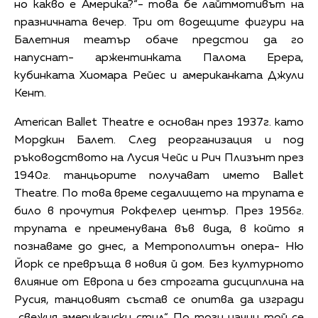
но какво е Америка?“- това бе лайтмотивът на
празничната вечер. Три от водещите фигури на
Балетния театър обаче предстои да го
напуснат- аржентинката Палома Ерера,
кубинката Хиомара Рейес и американката Джули
Кент.
American Ballet Theatre е основан през 1937г. като
Мордкин Балет. След реорганизация и под
ръководството на Лусия Чейс и Рич Плизънт през
1940г. танцьорите получават името Ballet
Theatre. По това време седалището на трупата е
било в прочутия Рокфелер център. През 1956г.
трупата е преименувана във вида, в който я
познаваме до днес, а Метрополитън опера- Ню
Йорк се превръща в новия й дом. Без културното
влияние от Европа и без строгата дисциплина на
Русия, танцовият състав се опитва да изгради
„свежия американски стил“. По този начин той се