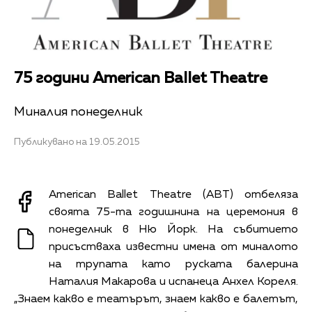
75 години American Ballet Theatre
Миналия понеделник
Публикувано на 19.05.2015
American Ballet Theatre (ABT) отбеляза
своята 75-та годишнина на церемония в
понеделник в Ню Йорк. На събитието
присъстваха известни имена от миналото
на трупата като руската балерина
Наталия Макарова и испанеца Анхел Кореля.
„Знаем какво е театърът, знаем какво е балетът,