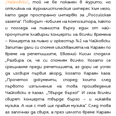
„Чайковски“
, той не бе поканен в журито, но
откликна на журналистическия интерес към него,
като даде пространно интервю за „Российская
газета“. Поводът –юбилея на композитора, както
и погледа на пианиста върху един от най-
прочутите клавирни концерти на всички времена
– Концерта за пиано и оркестър №1 на Чайковски.
Запитан дали си спомня изискванията на Караян по
време на репетициите, Евгений Кисин споделя:
„Разбира се, че си спомням всичко. Когато се
срещнахме преди репетицията, аз дори не успях
да изсвиря първия акорд, когато Караян каза:
„Прочетох документи, според които след
първото изпълнение на това произведение
Чайковски е казал: „Твърде бързо!“ И сега всички
свирят концерта твърде бързо – и никаква
музика. А ние с теб ще правим музика“. След това
аз започнах да свиря, а през цялото време Караян