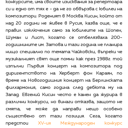
конкурсите, има своите изисквания за репертоара
си и едно от тях е - да не го обвързва с юбилеи на
композитори. Роденият в Москва Кисин, който от
над 20 години не живее в Русия, казва още, че е
правил изключения само за юбилеите на Шопен,
Шуман и Лист, когато се отбелязваха 200-
годишнините им. Затова и тази година не планира
нищо специално по темата Чайковски, въпреки че
музикалният свят още помни как през 1988г. той
изпълни Първия концерт на композитора под
диригентството на Херберт фон Караян, по
време на Новогодишния концерт на Берлинската
филхармония, само година след дебюта му на
Запад. Евгений Кисин често е канен да журира в
различни конкурси, но винаги отказва, защото не
смята, че може да направи нещо особено
съществено от тази позиция. Сега, когато
предстои
XV-ия Международен конкурс