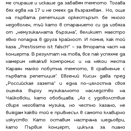
ме спираше и искаше да забавям темпото. Тогава
бях едва на 17 и не смеех да възразявам… Но, още
на първата репетиция оркестърът бе много
недоволен, тъй като в старанието си да избяга
от „немузикалната бързина“, великият маестро
явно попадна в друга крайност. И помня, как той
каза: „Prestissimo ist falsch!“ – за втората част на
концерта. В резултат на това, все пак успяхме да
намерим някакъв компромис и на някои места
Караян малко побутна темпото, в сравнение с
първата репетиция“. Евгений Кисин дава пред
„Российская газета“ и една по-цялостна своя
оценка върху музикалното наследство на
Чайковски, като обобщава: „Аз с удоволствие
свиря неговата музика, но честно казано, не
виждам какво той е привнесъл в самото клавирно
изкуство. Като оставим настрана шедьоври,
като Първия концерт, цикъла за пиано