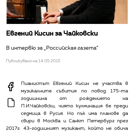
Евгений Кисин за Чайковски
В интервю за „Российская газета“
Публикувано на 14.05.2015
Пианистът Евгений Кисин не участва в
музикалните събития по повод 175-та
годишнина от рождението на
П.И.Чайковски, чиято кулминация бе преди
седмица в Русия. Но пък има планове да
свири в Москва и Санкт Петербург през
2017г. 43-годишният музикант, който не обича