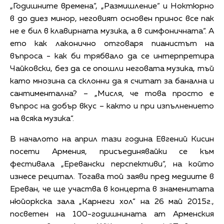
„Годишните времена“, „Размишление“ и Ноктюрно
в до диез минор, неговият основен принос все пак
не е бил в клавирната музика, а в симфоничната“. А
ето как лаконично отговаря пианистът на
въпроса - как би трябвало да се интерпретира
Чайковски, без да се опошли неговата музика, тъй
като мнозина са склонни да я считат за банална и
сантиментална? – „Мисля, че това просто е
въпрос на добър вкус – както и при изпълнението
на всяка музика“.
В началото на април тази година Евгений Кисин
посети Армения, присъединявайки се към
фестивала „Еревански перспективи“, на който
изнесе рецитал. Тогава той заяви пред медиите в
Ереван, че ще участва в концерта в знаменитата
нюйоркска зала „Карнеги хол“ на 26 май 2015г.,
посветен на 100-годишнината ат Арменския