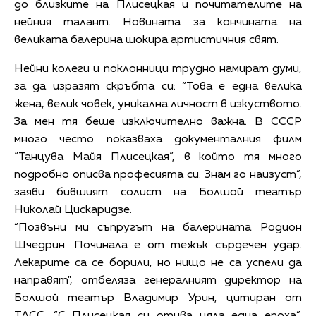
до близките на Плисецкая и почитателите на
нейния талант. Новината за кончината на
великата балерина шокира артистичния свят.
Нейни колеги и поклонници трудно намират думи,
за да изразят скръбта си: “Това е една велика
жена, велик човек, уникална личност в изкуството.
За мен тя беше изключително важна. В СССР
много често показваха документалния филм
“Танцува Майя Плисецкая”, в който тя много
подробно описва професията си. Знам го наизуст”,
заяви бившият солист на Болшой театър
Николай Цискаридзе.
“Позвъни ми съпругът на балерината Родион
Шчедрин. Починала е от тежък сърдечен удар.
Лекарите са се борили, но нищо не са успели да
направят", отбеляза генералният директор на
Болшой театър Владимир Урин, цитиран от
ТАСС. “С Плисецкая си отива цяла една епоха”,