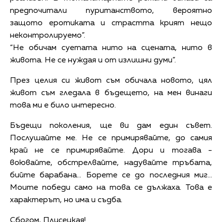
предпочитали пуританството, вероятно
защото еротиката и страстта крият нещо
неконтролируемо”.
“Не обичам суетата нито на сцената, нито в
живота. Не се нуждая и от излишни думи”.
През целия си живот съм обичала новото, цял
живот съм гледала в бъдещето, на мен винаги
това ми е било интересно.
Бъдещи поколения, ще ви дам един съвет.
Послушайте ме. Не се примирявайте, до самия
край не се примирявайте. Дори и тогава -
воювайте, обстрелвайте, надувайте тръбата,
бийте барабана... Борете се до последния миг...
Моите победи само на това се дължаха. Това е
характерът, но има и съдба.
Сбогом, Плисецкая!