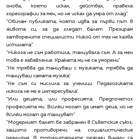
онова, което исках, действах, правеха
хореографии за мен, но не исках да умра от глад”.
“Обичам публиката, която идва за първи път в
живота си, за да гледат балет. Презирам
затворените специалисти. Никой от тях не казва
истината”.
“Никога не съм работила, танцувала съм. А за мен
това е забавление. Краката ми не са уморени".
"Не трябва да танцуваш с музиката, трябва да
танцуваш самата музика".
"Не съм си мислила за ученици. Педагогиката
никога не ме е интересувала".
“Или децата, или професията. Предпочетох
професията ми. Всички могат да имат деца, но не
всички могат да танцуват”.
“Модерният балет бе забранен в Съветския съюз,
защото противоречи на социалистическия
реализъм. В тоталитарните режими винаги са