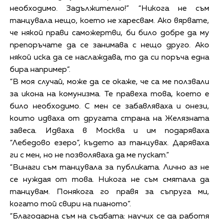
необходимо. Задължително!” “Никога не съм
танцувала нещо, което не харесвам. Ако вярвате,
че някой прави саможертви, би било добре да му
препоръчате да се занимава с нещо друго. Ако
някой иска да се наслаждава, то да си поръча една
бира например”.
“В моя случай, може да се окаже, че са ме ползвали
за икона на комунизма. Те правеха това, което е
било необходимо. С мен се забавляваха и онези,
които идваха от другата страна на Желязната
завеса. Идваха в Москва и им подаряваха
“Лебедово езеро”, където аз танцувах. Даряваха
ги с мен, но не позволяваха да ме пускат.”
“Винаги съм танцувала за публиката. Лично аз не
се нуждая от това. Никога не съм смятала да
танцувам. Понякога го правя за съпруга ми,
когато той свири на пианото”.
“Благодарна съм на съдбата: научих се да работя