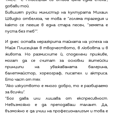
добави той.
Бившият руски министър на културата Михаил
Швидко отбеляза, че това е “голяма трагедия и
както се пееше в една стара песен, “земята е
пуста без теб””.
И днес остава неразкрита тайната на успеха на
Майя Плисецкая в творчеството, в любовта и в
живота. Но размислите й, споделени приживе,
могат да се считат за основни житейски
принципи на уважаваната балерина,
балетмайстор, хореограф, писател и актриса.
Ето част от тях:
“Ако изкуството е много добро, то е разбираемо
за всички”.
“Бог дава или лишава от експресивност.
Невъзможно е да преподаваш талант. Да,
възможно е да учиш на професионализъм и това е