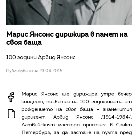
Марис Янсонс дирижира в памет на
своя баща
100 години Арвид Янсонс
Публикувано на 23.04.2015
Марис Янсонс ще дирижира утре вечер
концерт, посветен на 100-годишината от
рождението на своя баща – знаменития
диригент Арвид Янсонс /1914-1984/.
Латвийският маестро пристига в Санкт
Петербург, за да застане на пулта пред