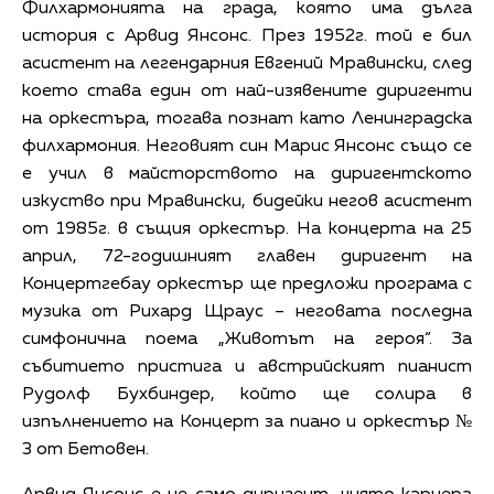
Филхармонията на града, която има дълга
история с Арвид Янсонс. През 1952г. той е бил
асистент на легендарния Евгений Мравински, след
което става един от най-изявените диригенти
на оркестъра, тогава познат като Ленинградска
филхармония. Неговият син Марис Янсонс също се
е учил в майсторството на диригентското
изкуство при Мравински, бидейки негов асистент
от 1985г. в същия оркестър. На концерта на 25
април, 72-годишният главен диригент на
Концертгебау оркестър ще предложи програма с
музика от Рихард Щраус – неговата последна
симфонична поема „Животът на героя“. За
събитието пристига и австрийският пианист
Рудолф Бухбиндер, който ще солира в
изпълнението на Концерт за пиано и оркестър №
3 от Бетовен.