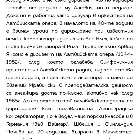
Арвид Янсонс е не само диригент, чиято кариера
започва от родната му Латвия, но и педагог.
Докато е работил като цигулар в оркестъра на
Латвийската опера, в началото на 40-те години
е взимал уроци по дирижиране при известния
немски композитор и диригент Лео Блех, който по
това време се намира в Рига. Първоначално Арвид
Янсонс е диригент на Латвийската опера /1944-
1952/, след което оглавява Симфоничния
оркестър на Латвийското радио, където остава
шест години, а през 50-те асистира на маестро
Евгений Мравински. С преподавателска дейност
се ангажира доста по-късно, активно чак след
1965г. До смъртта си той оглавява катедрата по
дирижиране към тогавашната Ленинградска
консерватория, но е водел майсторски класове и в
Германия /във Ваймар/, Швеция и Финландия.
Почива на 70-годишна възраст в Манчестър,