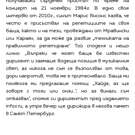
получавайки сърдечен пристъп по време на
концерт на 21 ноември 1984г. В едно свое
интервю от 2010г., синът Марис Янсонс казва, че
често е присъствал на репетициите на своя
баща, както и на тези, провеждани от Мравински
или Караян, за да може да развие „техниката на
правилното репетиране“. Той споделя и нещо
лично: „Въпреки че моят баща бе известен
диригент и заемаше водеща позиция в музикалния
свят, аз никога не съм се възползвал от това,
дори напротив, това ме е притеснявало. Баща ми
понякога ми предлагаше помощ: „Хайде, аз ще
говоря с този или онзи…“, но аз винаги съм
отказвал“, спомня си диригентът пред изданието
infox.ru, а утре вечер ще дирижира в негова памет
в Санкт Петербург.