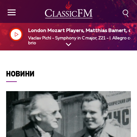
London Mozart Players, Matthias Bamert, dir
Vaclav Pichl - Symphony in C major, Z21 - I. Allegro con
brio
НОВИНИ