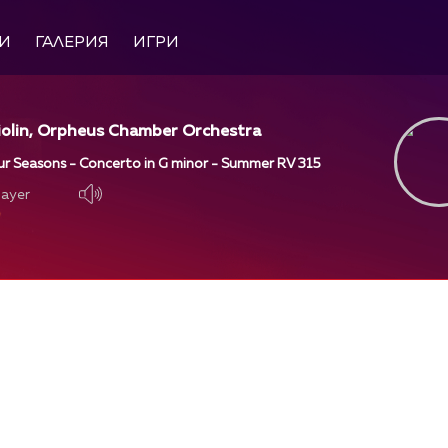
И
ГАЛЕРИЯ
ИГРИ
violin, Orpheus Chamber Orchestra
our Seasons - Concerto in G minor - Summer RV 315
layer
layer