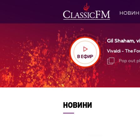
НОВИН
Gil Shaham, 
Vivaldi - The F
В ЕФИР
Pop out p
Pop out p
НОВИНИ