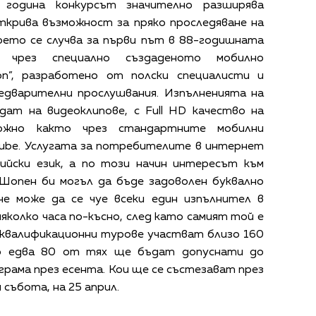
година конкурсът значително разширява
ткрива възможност за пряко проследяване на
оето се случва за първи път в 88-годишната
 чрез специално създаденото мобилно
ion”, разработено от полски специалисти и
едварителни прослушвания. Изпълненията на
дат на видеоклипове, с Full HD качество на
ожно както чрез стандартните мобилни
Tube. Услугата за потребителите в интернет
лийски език, а по този начин интересът към
опен би могъл да бъде задоволен буквално
ече може да се чуе всеки един изпълнител в
няколко часа по-късно, след като самият той е
е квалификационни турове участват близо 160
но едва 80 от тях ще бъдат допуснати до
рама през есента. Кои ще се състезават през
събота, на 25 април.