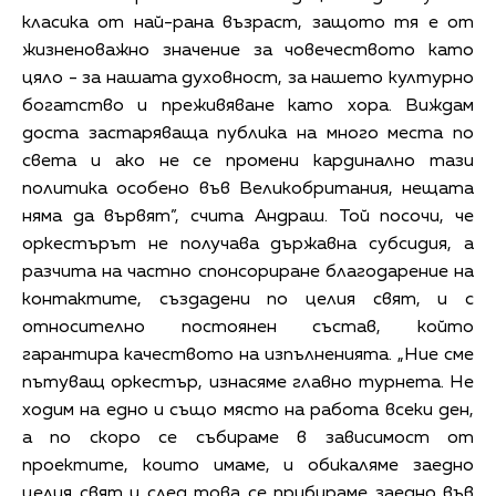
класика от най-рана възраст, защото тя е от
жизненоважно значение за човечеството като
цяло - за нашата духовност, за нашето културно
богатство и преживяване като хора. Виждам
доста застаряваща публика на много места по
света и ако не се промени кардинално тази
политика особено във Великобритания, нещата
няма да вървят”, счита Андраш. Той посочи, че
оркестърът не получава държавна субсидия, а
разчита на частно спонсориране благодарение на
контактите, създадени по целия свят, и с
относително постоянен състав, който
гарантира качеството на изпълненията. „Ние сме
пътуващ оркестър, изнасяме главно турнета. Не
ходим на едно и също място на работа всеки ден,
а по скоро се събираме в зависимост от
проектите, които имаме, и обикаляме заедно
целия свят и след това се прибираме заедно във