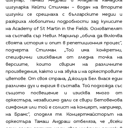
цигулар, Тамаш Андраш и младата канадска
цигуларка Кейти Стилман – водач на вторите
цигулки се срещнаха с българските медии и
разкриха любопитни подробности зад кулисите
на Academy of St Martin in the Fields. Основателят
на състава сър Невил Маринър „обича да включва
своята история и опит в репетиционния процес”,
подчерта Стилман. „Той има конкретни,
специфични изисквания от гледна точка на
версиите, които свирим на различните
произведения, както и на звука и на оркестровите
цветове. От своя страна, Джошуа Бел внася един
различен дух и енргия в състава. Той подхожда със
същото посвещение и изисква много от
оркестъра, независимо дали се свири Бетовенова
симфония или той е солист на концерт, например,
на Брамс”, споделя тя. Концертмайсторът на
оркестъра Тамаш Андраш отбеляза, че „всеки