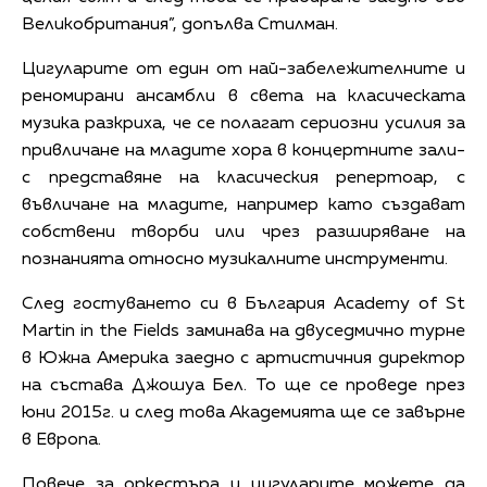
Великобритания”, допълва Стилман.
Цигуларите от един от най-забележителните и
реномирани ансамбли в света на класическата
музика разкриха, че се полагат сериозни усилия за
привличане на младите хора в концертните зали-
с представяне на класическия репертоар, с
въвличане на младите, например като създават
собствени творби или чрез разширяване на
познанията относно музикалните инструменти.
След гостуването си в България Academy of St
Martin in the Fields заминава на двуседмично турне
в Южна Америка заедно с артистичния директор
на състава Джошуа Бел. То ще се проведе през
юни 2015г. и след това Академията ще се завърне
в Европа.
Повече за оркестъра и цигуларите можете да