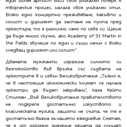
един голям артист носи своя уникален почерк в
творческия процес, налага своя уникален стил.
Всяко едно концертно преживяване, какъвто и
солист и диригент да застане на пулта пред
оркестъра, то е различно само по себе си. Щеше
да бъде много скучно, ако Academy of St Martin in
the Fields звучеше по един и същи начин с всеки
следващ диригент или солист.”
Двамата музиканти изразиха силното си
безпокойство във връзка със съдбата на
оркестрите в и извън Великобритания. „Тъжно е,
че в настоящия икономически климат се налага
оркестри да бъдат закривани”, каза Кейти
Стилман. „Във Великобритания правителството
не подкрепя достатъчно изкуството и
класическата музика, защото не счита, че тя е
достатъчно важна за нашето ежедневие. Смятам,
че е от огромно значение децата да слушат