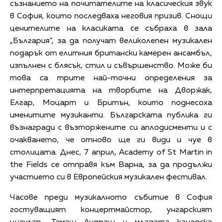
съзнанието на почитателите на класическия звук
в София, които последваха неговия призив. Снощи
ценителите на класиката се събраха в зала
„България”, за да получат великолепен музикален
подарък от елитния британски камерен ансамбъл,
изпълнен с блясък, стил и съвършенство. Може би
това са трите най-точни определения за
интерпретацията на творбите на Дворжак,
Елгар, Моцарт и Бритън, които поднесоха
именитите музиканти. Българската публика ги
възнагради с възторжените си аплодисменти и с
очакването, че отново ще ги види и чуе в
столицата. Днес, 7 април, Academy of St Martin in
the Fields се отправя към Варна, за да продължи
участието си в Европейския музикален фестивал.
Часове преди музикалното събитие в София
гостуващият концертмайстор, унгарският