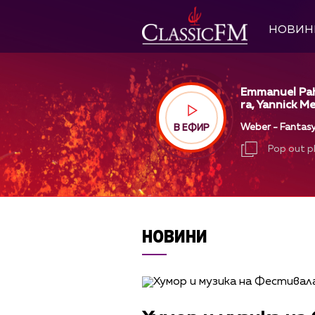
НОВИН
Emmanuel Pah
ra, Yannick Me
Weber - Fantasy
В ЕФИР
Pop out p
Pop out p
НОВИНИ