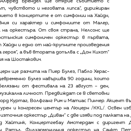
 Алфред Брендел ще открие събитието с
ът, чувството и неговата липса”, дирижиран
нието в концертите е от симфонии на Хайдн,
вния си характер и симфониите от Малер,
 на оркестъра. От своя страна, Нелсонс ще
стънския симфоничен оркестър: в първата,
 Хайдн и едно от най-крупните произведения
героя”, а във втората допълва с „Дон Кихот”
я на Шостакович.
ерн ще разчита на Пиер Булез, Пабло Херас-
щевременно Булез навършва 90 години, които
лязани от фестивала на 23 август – ден,
музикална личност. Предвиждат се 8 световни
ьорд Куртаг, Волфганг Рим и Матиас Пинчер. Акцент в
урен и конгресен център на Люцерн /KKL/. Освен из
-източния оркестър „Диван” с две изяви под палката на
д Хайтинк, Концертгебау Амстердам с диригент Д
ън Ратъл, Филхармоничния оркестър на Санкт Пе