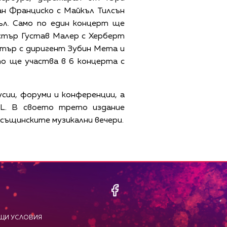
ан Франциско c Майкъл Тилсън
ъл. Само по един концерт ще
естър Густав Малер с Херберт
стър с диригент Зубин Мета и
о ще участва в 6 концерта с
сии, форуми и конференции, а
L. В своето трето издание
същинските музикални вечери.
ЩИ УСЛОВИЯ