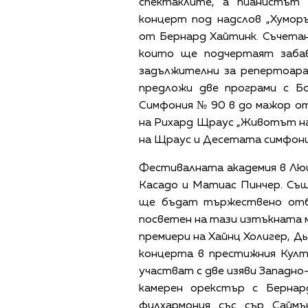
спектаклите, а пианистът
концерт под надслов „Хумор
от Бернард Хайтинк. Съчета
които ще подчертаят заба
задължителни за репертоара
предложи две програми с Бо
Симфония № 90 в до мажор от
на Рихард Щраус „Животът на 
на Щраус и Десетата симфони
Фестивалната академия в Люц
Касадо и Матиас Пинчер. Съ
ще бъдат тържествено отбе
посветен на тази изтъкната 
премиери на Хайнц Холигер, Д
концерта в престижния Култ
участват с две изяви Западно
камерен орекстър с Бернар
филхармония със сър Сайм