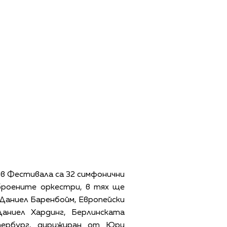
ъв Фестивала са 32 симфонични
броените оркестри, в тях ще
 Даниел Баренбойм, Европейски
аниел Хардинг, Берлинската
тербург, дирижиран от Юри