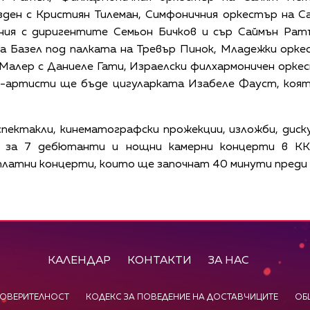
ден с Кристиян Тилеман, Симфоничния оркестър на С
ния с диригентите Семьон Бичков и сър Саймън Рат
а Базел под палката на Тревър Пинок, Младежки орк
Малер с Даниеле Гати, Израелски филхармоничен орке
е-артисти ще бъде цигуларката Изабеле Фауст, коят
пектакли, кинематографски прожекции, изложби, диску
 за 7 дебютанти и нощни камерни концерти в KK
латни концерти, които ще започнат 40 минути преди 
КАЛЕНДАР
КОНТАКТИ
ЗА НАС
ПОВЕРИТЕЛНОСТ
КОДЕКС ЗА ПОВЕДЕНИЕ НА ДОСТАВЧИЦИТЕ
ОБ