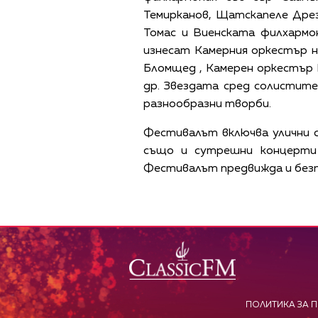
Темирканов, Щатскапеле Дрез
Томас и Виенската филхармо
изнесат Камерния оркестър н
Бломщед , Камерен оркестър 
др. Звездата сред солистит
разнообразни творби.
Фестивалът включва улични с
също и сутрешни концерти
Фестивалът предвижда и безп
ПОЛИТИКА ЗА 