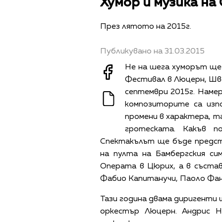
Хумор и музика н
През лятото на 2015г.
Публикувано на 31.03.2015
Не на шега хуморът щ
Фестивал в Люцерн, Шве
септември 2015г. Наме
композиторите са изп
промени в характера, т
гротеската. Какъв п
Спектакълът ще бъде предс
на пулта на Бамбергския си
Операта в Цюрих, а в съста
Фабио Капитанучи, Паоло Фана
Тази година двама диригенти 
оркестър Люцерн. Андрис 