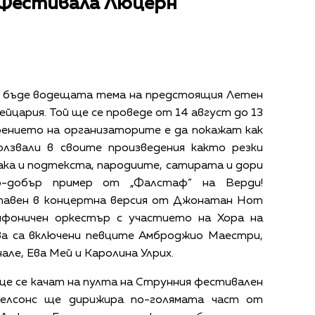
а Фестивала Люцерн
е бъде водещата тема на предстоящия Летен
йцария. Той ще се проведе от 14 август до 13
рението на организаторите е да покажат как
олзвали в своите произведения както резки
ака и подтекста, пародиите, сатирата и дори
о-добър пример от „Фалстаф” на Верди!
тавен в концертна версия от Джонатан Нот
мфоничен оркестър с участието на Хора на
ва са включени певците Амброджио Маестри,
ле, Ева Мей и Каролина Улрих.
ще се качат на пулта на Струнния фестивален
Нелсонс ще дирижира по-голямата част от