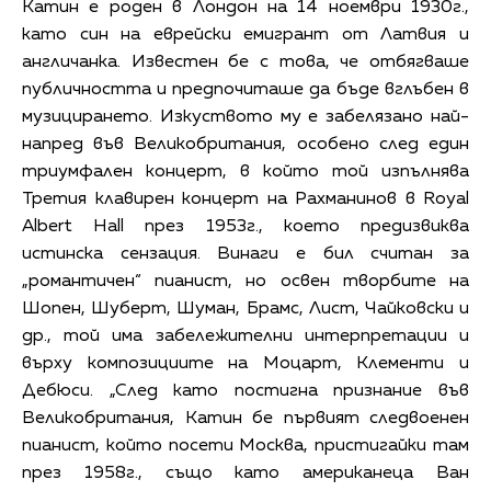
Катин е роден в Лондон на 14 ноември 1930г.,
като син на еврейски емигрант от Латвия и
англичанка. Известен бе с това, че отбягваше
публичността и предпочиташе да бъде вглъбен в
музицирането. Изкуството му е забелязано най-
напред във Великобритания, особено след един
триумфален концерт, в който той изпълнява
Третия клавирен концерт на Рахманинов в Royal
Albert Hall през 1953г., което предизвиква
истинска сензация. Винаги е бил считан за
„романтичен“ пианист, но освен творбите на
Шопен, Шуберт, Шуман, Брамс, Лист, Чайковски и
др., той има забележителни интерпретации и
върху композициите на Моцарт, Клементи и
Дебюси. „След като постигна признание във
Великобритания, Катин бе първият следвоенен
пианист, който посети Москва, пристигайки там
през 1958г., също като американеца Ван