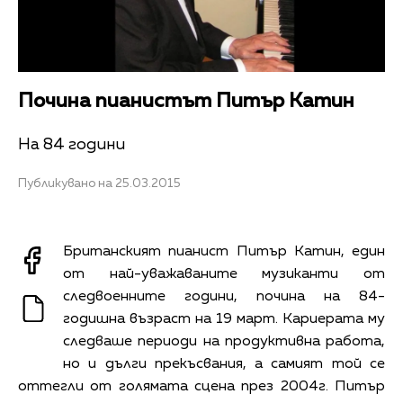
Почина пианистът Питър Катин
На 84 години
Публикувано на 25.03.2015
Британският пианист Питър Катин, един
от най-уважаваните музиканти от
следвоенните години, почина на 84-
годишна възраст на 19 март. Кариерата му
следваше периоди на продуктивна работа,
но и дълги прекъсвания, а самият той се
оттегли от голямата сцена през 2004г. Питър