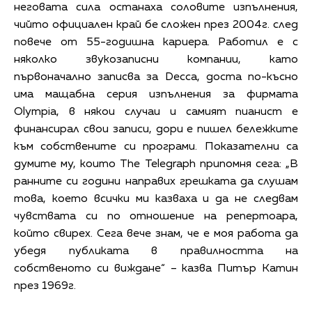
неговата сила останаха соловите изпълнения,
чийто официален край бе сложен през 2004г. след
повече от 55-годишна кариера. Работил е с
няколко звукозаписни компании, като
първоначално записва за Decca, доста по-късно
има мащабна серия изпълнения за фирмата
Olympia, в някои случаи и самият пианист е
финансирал свои записи, дори е пишел бележките
към собствените си програми. Показателни са
думите му, които The Telegraph припомня сега: „В
ранните си години направих грешката да слушам
това, което всички ми казваха и да не следвам
чувствата си по отношение на репертоара,
който свирех. Сега вече знам, че е моя работа да
убедя публиката в правилността на
собственото си виждане“ – казва Питър Катин
през 1969г.