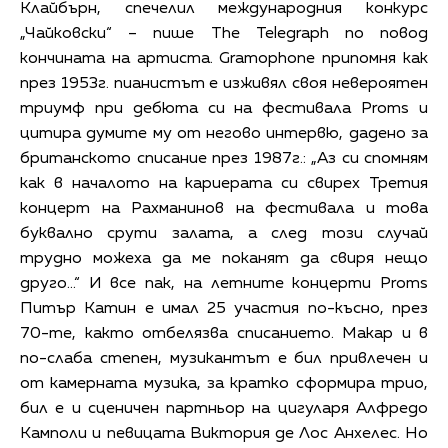
Клайбърн, спечелил международния конкурс
„Чайковски“ – пише The Telegraph по повод
кончината на артиста. Gramophone припомня как
през 1953г. пианистът е изживял своя невероятен
триумф при дебюта си на фестивала Proms и
цитира думите му от негово интервю, дадено за
британското списание през 1987г.: „Аз си спомням
как в началото на кариерата си свирех Третия
концерт на Рахманинов на фестивала и това
буквално срути залата, а след този случай
трудно можеха да ме поканят да свиря нещо
друго…“ И все пак, на летните концерти Proms
Питър Катин е имал 25 участия по-късно, през
70-те, както отбелязва списанието. Макар и в
по-слаба степен, музикантът е бил привлечен и
от камерната музика, за кратко сформира трио,
бил е и сценичен партньор на цигуларя Алфредо
Камполи и певицата Виктория де Лос Анхелес. Но