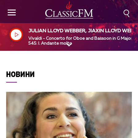
JULIAN LLOYD WEBBER, JIAXIN LLOYD WEBB
R, EUROPEAN UNION CHAMBER ORCHESTRA
Vivaldi - Concerto for Oboe and Bassoon in G Major, R
HANS-PETER HOFMANN
545: I. Andante molto
НОВИНИ