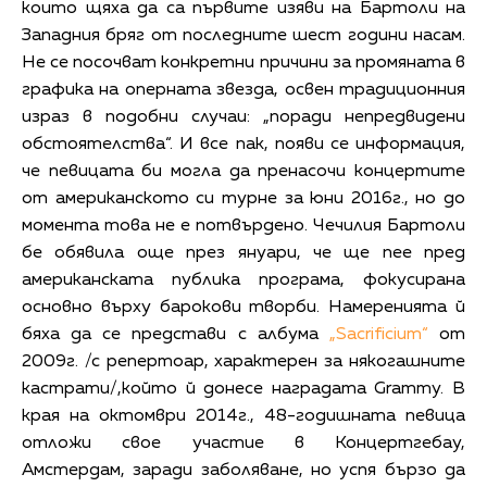
които щяха да са първите изяви на Бартоли на
Западния бряг от последните шест години насам.
Не се посочват конкретни причини за промяната в
графика на оперната звезда, освен традиционния
израз в подобни случаи: „поради непредвидени
обстоятелства“. И все пак, появи се информация,
че певицата би могла да пренасочи концертите
от американското си турне за юни 2016г., но до
момента това не е потвърдено. Чечилия Бартоли
бе обявила още през януари, че ще пее пред
американската публика програма, фокусирана
основно върху барокови творби. Намеренията й
бяха да се представи с албума
„Sacrificium“
от
2009г. /с репертоар, характерен за някогашните
кастрати/,който й донесе наградата Grammy. В
края на октомври 2014г., 48-годишната певица
отложи свое участие в Концертгебау,
Амстердам, заради заболяване, но успя бързо да