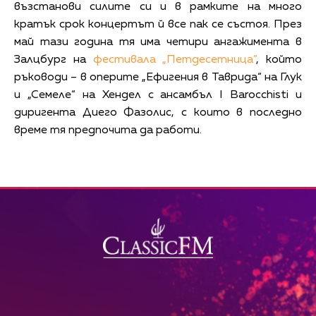
възстанови силите си и в рамките на много
кратък срок концертът й все пак се състоя. През
май тази година тя има четири ангажимента в
Залцбург на
фестивала „Петдесетница”
, който
ръководи – в оперите „Ефигения в Таврида“ на Глук
и „Семеле“ на Хендел с ансамбъл I Barocchisti и
диригента Диего Фазолис, с които в последно
време тя предпочита да работи.