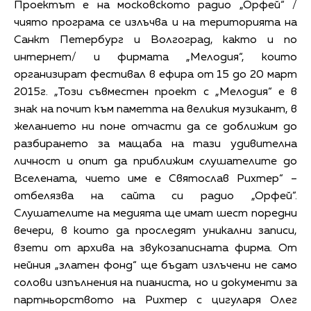
Проектът е на московското радио „Орфей“ /
чиято програма се излъчва и на територията на
Санкт Петербург и Волгоград, както и по
интернет/ и фирмата „Мелодия“, които
организират фестивал в ефира от 15 до 20 март
2015г. „Този съвместен проект с „Мелодия“ е в
знак на почит към паметта на великия музикант, в
желанието ни поне отчасти да се доближим до
разбирането за мащаба на тази удивителна
личност и опит да приближим слушателите до
Вселената, чието име е Святослав Рихтер“ –
отбелязва на сайта си радио „Орфей”.
Слушателите на медията ще имат шест поредни
вечери, в които да проследят уникални записи,
взети от архива на звукозаписната фирма. От
нейния „златен фонд“ ще бъдат излъчени не само
солови изпълнения на пианиста, но и документи за
партньорството на Рихтер с цигуларя Олег