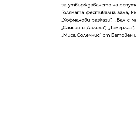
за утвърждаването на репутац
Голямата фестивална зала, к
„Хофманови разкази”, „Бал с м
„Самсон и Далила”, „Тамерлан”
„Миса Солемнис” от Бетовен и
ПОЛИТИКА ЗА 