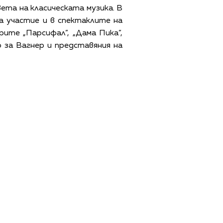
ета на класическата музика. В
а участие и в спектаклите на
ерите „Парсифал”, „Дама Пика”,
ер за Вагнер и представяния на
ЩИ УСЛОВИЯ