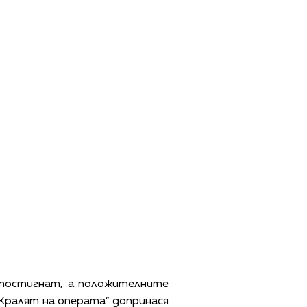
 постигнат, а положителните
„Кралят на операта” допринася