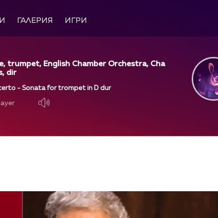
И
ГАЛЕРИЯ
ИГРИ
e, trumpet, English Chamber Orchestra, Cha
, dir
erto - Sonata for trompet in D dur
layer
layer