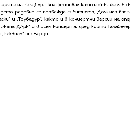
ията на Залцбургския фестивал като най-важния в св
ъдето редовно се провежда събитието, Доминго взем
аски” и „Трубадур”, както и в концертни версии на оп
, „Жана Д’Арк” и в осем концерта, сред които Галавеч
 „Реквием” от Верди.
КАЛЕНДАР
КОНТАКТИ
ЗА НАС
ПОВЕРИТЕЛНОСТ
КОДЕКС ЗА ПОВЕДЕНИЕ НА ДОСТАВЧИЦИТЕ
ОБ
©
2026
Радиокомпания Си.Джей ООД. Всички права са запазени.