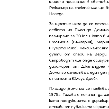
широко признание в световни
Режисьор на спектакъла ще б
Нозеда.
За щастие няма да се отмен
дебюта на Пласидо Доминг
планирано за 30 юли, като в
Стоянова (България), Мар
(Пуерто Рико), мексиканският
дуети от опери на Верди,
Съпроводът ще бъде осигуре
дирижиран от Джанандреа 
Доминго измества с един ден
и пианиста Юлиус Дрейк.
Пласидо Доминго се появява 
1975г. Тогава е поканен да и
като продукцията е дирижир
отзиви от публиката и критик