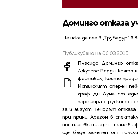
Доминго отказа у
Не иска да пее в „Трубадур” в 
Публикувано на 06.03.2015
Пласидо Доминго отка
Джузепе Верди, която щ
фестивал, който предст
Испанският оперен пе
граф Ди Луна от едн
партнира с руското со
за 8 август. Тенорът отказа 
при принц Арагон в спектакл
постановката ще остане в аф
ще бъде заменен от полски