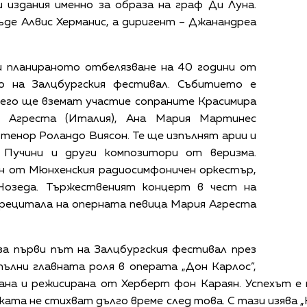
 издания именно за образа на граф Ди Луна.
ъде Алвис Херманис, а диригент – Джанандреа
и планираното отбелязване на 40 години от
о на Залцбургския фестивал. Събитието е
 него ще вземат участие сопраните Красимира
ия Агреста (Италия), Ана Мария Мартинес
 тенор Роландо Виясон. Те ще изпълнят арии и
 Пучини и други композитори от веризма.
н от Мюнхенския радиосимфоничен оркестър,
Нозеда. Тържественият концерт в чест на
 рецитала на оперната певица Мария Агреста
за първи път на Залцбургския фестивал през
зпълни главната роля в операта „Дон Карлос”,
ана и режисирана от Херберт фон Караян. Успехът е
ата не стихват дълго време след това. С тази изява 