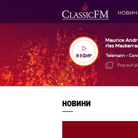
НОВИН
Maurice Andr
rles Mackerras
Telemann - Conc
В ЕФИР
Pop out p
Pop out p
НОВИНИ