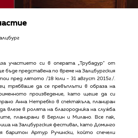
частие
Залцбург
за участието си в операта „Трубадур” от
е бъде представена по време на Залцбургския
ои пред лятото /18 юли - 31 август 2015г./.
вец трябваше да се превъплъти в образа на
оименното произведение, като щеше да си
прано Анна Нетребко в спектакъла, планиран
да влезе в ролята на благородника на служба
ите, планирани в Берлин и Милано. Все пак,
иша на Залцбургския фестивал, като Доминго
я баритон Артур Ручински, който спечели