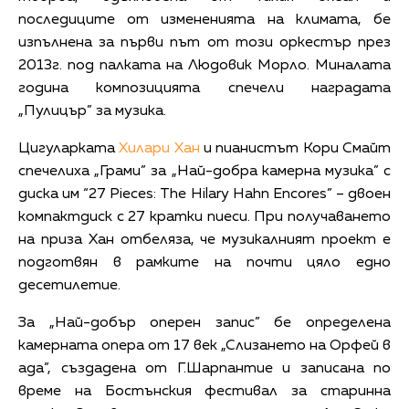
последиците от измененията на климата, бе
изпълнена за първи път от този оркестър през
2013г. под палката на Людовик Морло. Миналата
година композицията спечели наградата
„Пулицър” за музика.
Цигуларката
Хилари Хан
и пианистът Кори Смайт
спечелиха „Грами” за „Най-добра камерна музика” с
диска им “27 Pieces: The Hilary Hahn Encores” – двоен
компактдиск с 27 кратки пиеси. При получаването
на приза Хан отбеляза, че музикалният проект е
подготвян в рамките на почти цяло едно
десетилетие.
За „Най-добър оперен запис” бе определена
камерната опера от 17 век „Слизането на Орфей в
ада”, създадена от Г.Шарпантие и записана по
време на Бостънския фестивал за старинна