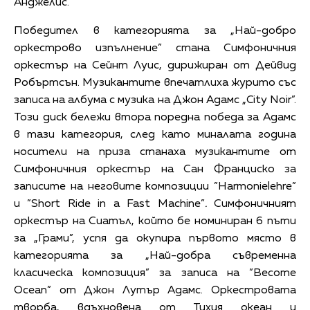
Анджелис.
Победител в категорията за „Най-добро
оркестрово изпълнение” стана Симфоничния
оркестър на Сейнт Луис, дирижиран от Дейвид
Робъртсън. Музикантите впечатлиха журито със
записа на албума с музика на Джон Адамс „City Noir”.
Този диск бележи втора поредна победа за Адамс
в тази категория, след като миналата година
носители на приза станаха музикантите от
Симфоничния оркестър на Сан Франциско за
записите на неговите композиции ”Harmonielehre”
и ”Short Ride in a Fast Machine”
.
Симфоничният
оркестър на Сиатъл, който бе номиниран 6 пъти
за „Грами”, успя да окупира първото място в
категорията за „Най-добра съвременна
класическа композиция” за записа на ”Become
Ocean” от Джон Лутър Адамс. Оркестровата
творба, вдъхновена от Тихия океан и