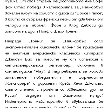
музика. От своя страна, мецосопраното Ане Софи
фон Отер победи в категорията за „Най-добър
вокален албум на солист” с диска си “Douce France”,
в който са събрани френски песни от два века- от
мелодии на Габриел Форе и Клод Дебюси до
шансони на Едит Пиаф и Шарл Трене.
Награда „Грами” за „Най-добър соло
инструментален класически албум” бе присъдена
на елитния американски класически китарист
Джейсън Вио за пиесите му от испанския и
латиноамерикански репертоар, включени в
компактдиска “Play”. В надпреварата за хорово
изпълнение победителят е формацията
„Конспираре” с диригент Крейг Хела Джонсън,
която спечели с проекта си „Свещения дух на
Русия”, издаден от „Хармония мунди”.
Инженерното майсторство в звукозаписа бе
оценено със статуетка „Грами” за Сифоничния хор