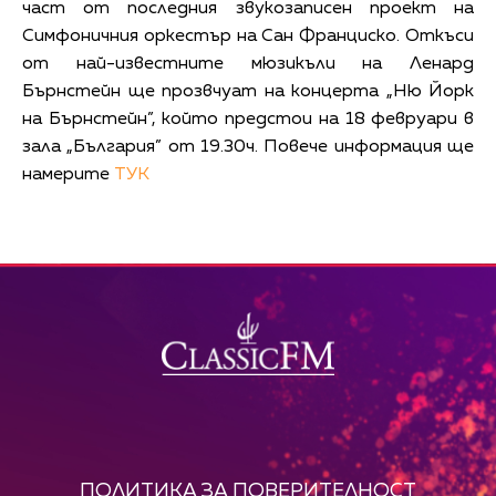
част от последния звукозаписен проект на
Симфоничния оркестър на Сан Франциско. Откъси
от най-известните мюзикъли на Ленард
Бърнстейн ще прозвчуат на концерта „Ню Йорк
на Бърнстейн”, който предстои на 18 февруари в
зала „България” от 19.30ч. Повече информация ще
намерите
ТУК
ПОЛИТИКА ЗА ПОВЕРИТЕЛНОСТ