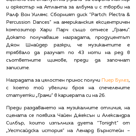
и оркестър на Атланта за албума и с творби на
Ралф Вон Уилямс. Сборният диск ”Partch: Plectra &
Percussion Dances” на американския ексцентричен
композитор Хари Парч също отнесе „Грами”.
Докато получаваше наградата, продуцентът
Джон Шнайдер разкри, че музикантите е
трябвало да разучат по 43 ноти на ред в
съответните щимове, преди да започнат
записите.
Наградата за цялостен принос получи
Пиер Булез
,
с което той увеличи броя на спечелените
статуетки „Грами” в кариерата си на 26.
Преди раздаването на музикалните отличия, на
сцената се появиха Чайен Джексън и Александра
Силбър, които изпълниха дуета ”Tonight” от
„Уестсайдска история” на Ленард Бърнстейн –