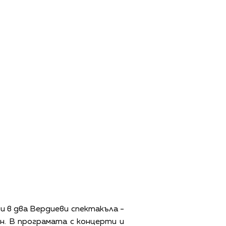
и в два Вердиеви спектакъла -
н. В програмата с концерти и