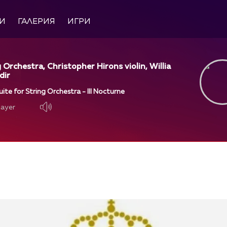
И
ГАЛЕРИЯ
ИГРИ
 Orchestra, Christopher Hirons violin, Willia
dir
uite for String Orchestra - III Nocturne
layer
layer