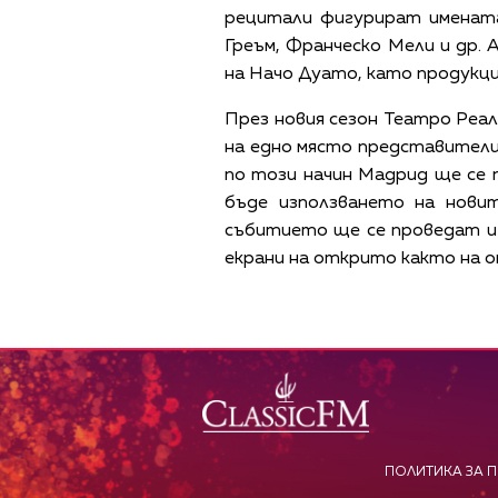
рецитали фигурират имената
Греъм, Франческо Мели и др.
на Начо Дуато, като продукци
През новия сезон Театро Реа
на едно място представители
по този начин Мадрид ще се 
бъде използването на нови
събитието ще се проведат и 
екрани на открито както на оп
ПОЛИТИКА ЗА 