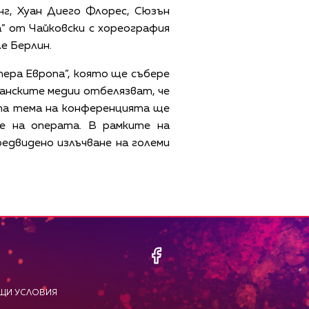
г, Хуан Диего Флорес, Сюзън
” от Чайковски с хореография
е Берлин.
ера Европа”, която ще събере
анските медии отбелязват, че
ата тема на конференцията ще
е на операта. В рамките на
едвидено излъчване на големи
ЩИ УСЛОВИЯ