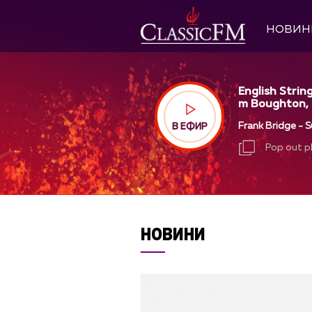
НОВИН
English String
m Boughton, 
Frank Bridge - S
В ЕФИР
Pop out p
Pop out p
НОВИНИ