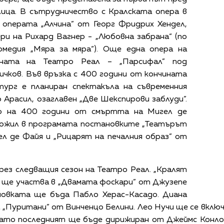
лица. В сътрудничество с Кралската опера в
операта „Алчина” от Георг Фридрих Хендел,
ри на Рихард Вагнер - „Любовна забрана“ (по
медия „Мяра за мяра“). Още една опера на
ната на Театро Реал – „Парсифал” под
чков. Във връзка с 400 години от кончината
тург е планиран спектакъла на съвременния
Арасил, озаглавен „Две Шекспирови заблуди”.
то на 400 години от смъртта на Мигел де
ложил в програмата постановките „Театърът
л де Файя и „Рицарят на печалния образ” от
рез следващия сезон на Театро Реал. „Кралят
 ще участва в „Двамата фоскари” от Джузепе
новката ще бъда Пабло Херас-Касадо. Диана
 „Пуритани” от Винченцо Белини. Лео Нучи ще се включ
 като последният ще бъде дирижиран от Джеймс Конло