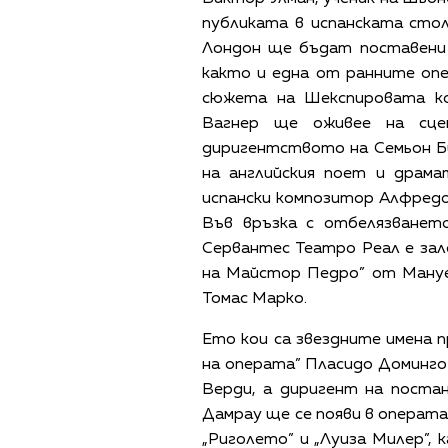
публиката в испанската сто
Лондон ще бъдат поставени 
както и една от ранните опе
сюжета на Шекспировата ко
Вагнер ще оживее на сце
диригентството на Семьон Би
на английския поет и драма
испански композитор Алфредо 
Във връзка с отбелязване
Сервантес Театро Реал е за
на Майстор Педро” от Мануе
Томас Марко.
Ето кои са звездните имена п
на операта” Пласидо Доминго
Верди, а диригент на поста
Дамрау ще се появи в операта
„Риголето” и „Луиза Милер”,