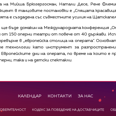
 на Мийша Брюгергосман, Натали Десе, Рене Флемин
 Акцент в танцовите постановки е „Спящата красавица
ята е създадена със съвместните усилия на Щатскапел
л ще бъде домакин на Международната конференция „Оп
 от 150 оперни театри от повече от 40 държави. Исп
превърне в „европейска столица на операта”. Основн
те технологии като инструмент за разпространени
Европейските дни на операта, по време на които е пр
ерни, така и на детски спектакли.
КАЛЕНДАР
КОНТАКТИ
ЗА НАС
ПОВЕРИТЕЛНОСТ
КОДЕКС ЗА ПОВЕДЕНИЕ НА ДОСТАВЧИЦИТЕ
ОБ