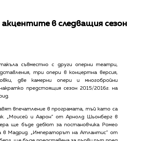
 акцентите в следващия сезон
такъла съвместно с други оперни театри,
дставления, три опери в концертна версия,
овки, две камерни опери и многобройни
накратко предстоящия сезон 2015/2016г. на
рид.
авят впечатлениe в програмата, тъй като са
ик. „Моисей и Аарон” от Арнолд Шьонберг в
пера ще бъде дебют за постановчика Ромео
а в Мадрид. „Императорът на Атлантис” от
берг, ще бъде представена за първи път пред