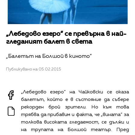
„Лебедово езеро“ се превърна в най-
гледаният балет в света
„Балетът на Болшой в киното“
Публикувано на 05.02.2015
„Лебедово езеро“ на Чайковски се оказа
балетът, който е в състояние да събере
рекорден брой зрители. Но към това
трябва да прибавим и факта, че „вината“ за
толкова високата гледаемост, се дължи и
на трупата на Болшой театър. Пред