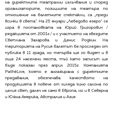
на директните театрални излъчвания и според
организаторите, позициите на театъра по
отношение на балетните спектакли, са „преди
всички в света“. На 25 януари „Лебедово езеро“ се
игра в постановката на Юрий Григорович /
редакцията от 2001г./ и с участието на звездите
Светлана Захарова и Денис Родкин. На
територията на Русия балетът бе проследен от
публика в 11 града, но тепърва ще го видят и в
още 24 населени места, тъй като записът ще
бъде показан през април 2015г. Компанията
PathéLive, която е ангажирана с директните
предавания, обезпечава качеството на
продукцията в повече от хиляда кино салона по
целия свят, далеч не само в Европа, но и в Северна
и Южна Америка, Австралия и Азия.