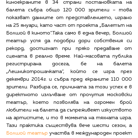
киноекраните в 34 страни постановката на
балета събра общо 120 000 зрители – това
показват данните от представлението, играно
на 25 януари, като част от проекта „Балетът на
Болшой в киното“.Така само в една вечер, Болшой
театър успя да подобри дори собствения си
рекорд, достигнат при пряко предаване от
сцената в реално време. Най-масовата публика
регистрирана досега, бе на балета
„Лешникотрошачката“, който се игра през
декември 2014г. и събра пред екраните 110 000
зрители. Разбира се, причината за този успех е в
директното излъчване от прочутия московски
театър, което позволява на огромен брой
любители на балета да съпреживеят изкуството
на артистите, и то в момента на тяхната игра.
Тази практика съществува вече шести сезон, а
Болшой театър
участва в международен проект