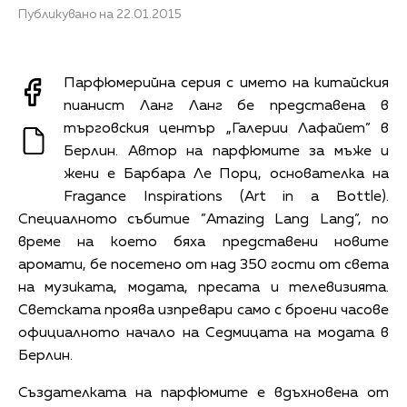
Публикувано на 22.01.2015
Парфюмерийна серия с името на китайския
пианист Ланг Ланг бе представена в
търговския център „Галерии Лафайет” в
Берлин. Автор на парфюмите за мъже и
жени е Барбара Ле Порц, основателка на
Fragance Inspirations (Art in a Bottle).
Специалното събитие ”Amazing Lang Lang”, по
време на което бяха представени новите
аромати, бе посетено от над 350 гости от света
на музиката, модата, пресата и телевизията.
Светската проява изпревари само с броени часове
официалното начало на Седмицата на модата в
Берлин.
Създателката на парфюмите е вдъхновена от