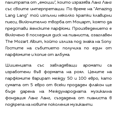
палитрата от „емоции”, които изразява Ланг Ланг
със своите интерпретации. По време на ”Amazing
Lang Lang” той изпълни няколко кратки клавирни
пиеси, включително творба от Моцарт, която да
представи женските парфюми. Произведението е
включено в последния диск на пианиста, озаглавен
The Mozart Album, който излиза под знака на Sony.
Гостите на събитието получиха по един от
парфюмите и копие от албума.
Шишенцата със завладяващи аромати са
изработени във формата на роял. Цените на
парфюмите варират между 50 и 100 евро, като
сумата от 5 евро от всеки продаден флакон ще
бъде дарена на Международната музикална
фондация Ланг Ланг, създадена от пианиста в
подкрепа на новите поколения музиканти.