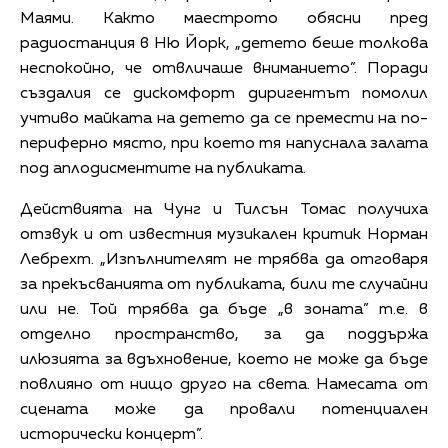
Маями. Както маестрото обясни пред
радиостанция в Ню Йорк, „детето беше толкова
неспокойно, че отвличаше вниманието”. Поради
създалия се дискомфорт диригентът помолил
учтиво майката на детето да се премести на по-
периферно място, при което тя напуснала залата
под аплодисментите на публиката.
Действията на Чунг и Тилсън Томас получиха
отзвук и от известния музикален критик Норман
Лебрехт. „Изпълнителят не трябва да отговаря
за прекъсванията от публиката, били те случайни
или не. Той трябва да бъде „в зоната” т.е. в
отделно пространство, за да поддържа
илюзията за вдъхновение, което не може да бъде
повлияно от нищо друго на света. Намесата от
сцената може да провали потенциален
исторически концерт”.