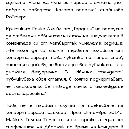
сцената. Кюнг Ва Чунг ги порица с думите „по-
добре я доведете, когато порасне”, съобщава
Ройтерс.
Критикът Ерика Джийл от „Гардиън” не пропусна
да отбележи обвинителния тон на цигуларката в
коментара си от четвъртък миналата седмица.
„Не мога да си спомня първата половина от
концерта заради това чувство на напрежение”,
пише тя и добавя, че впоследствие публиката се е
държала безупречно. В „Ивнинг стандарт”
публикуваха своя статия, в която подчертават,
че „кашлицата бе твърде силна и изглеждаше
доста агресивна”.
Това не е първият случай на прекъсване на
концерт заради кашлица. През октомври 2014г.
Майкъл Тилсън Томас спря да дирижира една от
симфониите на Дворжак по време на концерт в