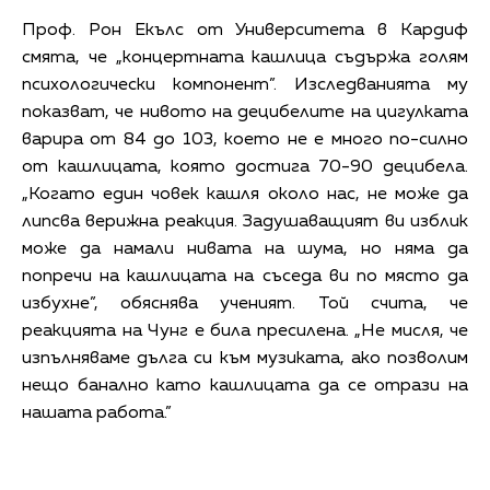
Проф. Рон Екълс от Университета в Кардиф
смята, че „концертната кашлица съдържа голям
психологически компонент”. Изследванията му
показват, че нивото на децибелите на цигулката
варира от 84 до 103, което не е много по-силно
от кашлицата, която достига 70-90 децибела.
„Когато един човек кашля около нас, не може да
липсва верижна реакция. Задушаващият ви изблик
може да намали нивата на шума, но няма да
попречи на кашлицата на съседа ви по място да
избухне”, обяснява ученият. Той счита, че
реакцията на Чунг е била пресилена. „Не мисля, че
изпълняваме дълга си към музиката, ако позволим
нещо банално като кашлицата да се отрази на
нашата работа.”