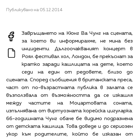
Публикувано на 05.12.2014
Завръщането на Кюнг Ва Чунг на сцената,
за което ви информирахме, не мина без
инциденти. Дългоочакваният концерт в
Роял фестивал хол, Лондон, бе прекъснат за
кратко заради кашлицата на дете, което
седи на един от редовете, близо до
сцената. Според съобщения в британската преса,
част от по-възрастната публика в залата се
възползвала от възможността да се изкашля
между частите на Моцартовата соната,
изпълнявана от виртуозната корейска цигуларка.
66-годишната Чунг обаче бе видимо подразнена
от детската кашлица. Това доведе и до сериозен
укор към родителите, който бе изказан от