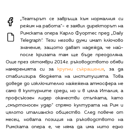
„Театърът се завръща към нормалния си
режим на работа“- е заявил директорът на
Римската опера Карло Фуортес пред „Daily
Telegraph“. Тези негови думи имат ключово
значение, защото дават надежда, че най-
после кризата там ще бъде преодоляна.
Още през октомври 2014г. ръководството обяви
намеренията си за
крупни съкращения
, за да
стабилизира бюджета на институцията. Това
доведе до изключително нажежена атмосфера не
само в културните среди, но и в цяла Италия, а
профсъюзен лидер окачестви стъпката, като
„смъртоносен удар“ спрямо културата на Рим и
цялото италианско общество. След повече от
месец, новата позиция на ръководството на
Римската опера е, че няма да има нито едно