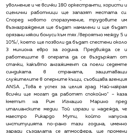
уволнение и че всички 180 оркестранти, хористи и
сценични работници ще запазят местата си.
Според новото споразумение, трудовите им
възнаграждения ще бъдат намалени и ще бъдат
орязани някои бонуси към тях /вероятно между 5 и
10%/, което ще позволи да бъдат спестени около
3 милиона евро за година. Предвижда се и
работещите в операта да се въздържат от
стачки, какъвто ангажимент са поели седемте
синдиката в страната, защитаващи
служителите в оперните къщи, съобщава агенция
ANSA. „Това е успех за целия град. Най-накрая
всички ще могат да работят спокойно“ – каза
кметът на Рим Игнацио Марино пред
италианските медии. Той изрази и надежда, че
маестро Рикардо Мути, който напусна
институцията по-рано тази година, именно
заради създалата се атмосфера, ще промени