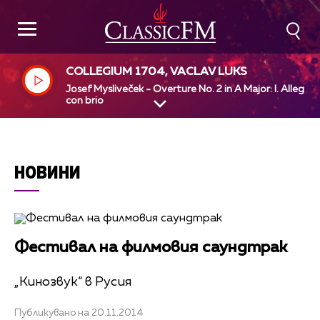
COLLEGIUM 1704, VACLAV LUKS
Josef Mysliveček - Overture No. 2 in A Major: I. Allegro
con brio
НОВИНИ
Фестивал на филмовия саундтрак
„Кинозвук“ в Русия
Публикувано на 20.11.2014