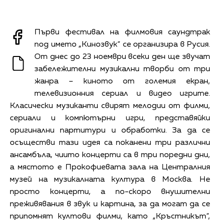
Първи фестивал на филмовия саундтрак
под името „Кинозвук“ се организира в Русия.
От днес до 23 ноември всеки ден ще звучат
забележителни музикални творби от три
жанра – киното от големия екран,
телевизионния сериал и видео игрите.
Класически музиканти свирят мелодии от филми,
сериали и компютърни игри, представяйки
оригинални партитури и обработки. За да се
осъществи тази идея са поканени три различни
ансамбъла, чиито концерти са в три поредни дни,
а мястото е Прокофиевата зала на Централния
музей на музикалната култура в Москва. Не
просто концерти, а по-скоро внушителни
преживявания в звук и картина, за да могат да се
припомнят култови филми, като „Кръстникът“,