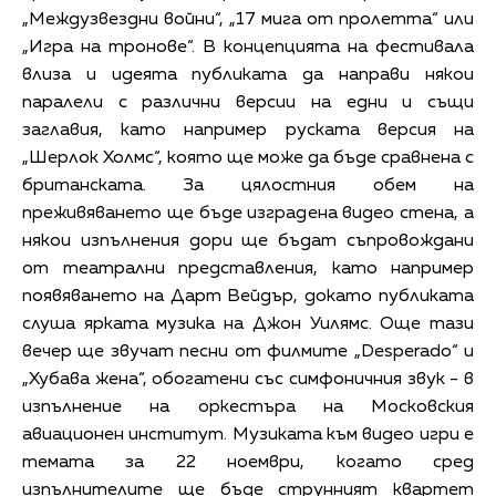
„Междузвездни войни“, „17 мига от пролетта“ или
„Игра на тронове“. В концепцията на фестивала
влиза и идеята публиката да направи някои
паралели с различни версии на едни и същи
заглавия, като например руската версия на
„Шерлок Холмс“, която ще може да бъде сравнена с
британската. За цялостния обем на
преживяването ще бъде изградена видео стена, а
някои изпълнения дори ще бъдат съпровождани
от театрални представления, като например
появяването на Дарт Вейдър, докато публиката
слуша ярката музика на Джон Уилямс. Още тази
вечер ще звучат песни от филмите „Desperado“ и
„Хубава жена“, обогатени със симфоничния звук - в
изпълнение на оркестъра на Московския
авиационен институт. Музиката към видео игри е
темата за 22 ноември, когато сред
изпълнителите ще бъде струнният квартет