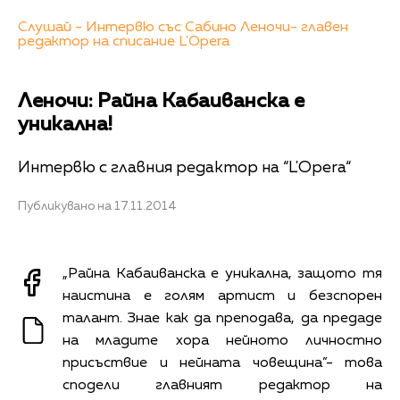
Слушай - Интервю със Сабино Леночи- главен
редактор на списание L'Opera
Леночи: Райна Кабаиванска е
уникална!
Интервю с главния редактор на “L'Opera“
Публикувано на 17.11.2014
„Райна Кабаиванска е уникална, защото тя
наистина е голям артист и безспорен
талант. Знае как да преподава, да предаде
на младите хора нейното личностно
присъствие и нейната човещина”- това
сподели главният редактор на