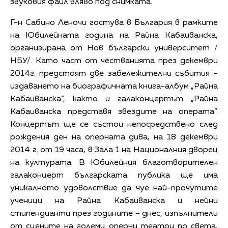
звуковия файл вляво под снимката.
Г-н Сабино Леночи гостува в България в рамките
на Юбилейната година на Райна Кабаиванска,
организирана от Нов български университет /
НБУ/. Като част от честванията през декември
2014г. предстоят две забележителни събития –
издаването на биографичната книга-албум „Райна
Кабаиванска“, както и галаконцертът „Райна
Кабаиванска представя звездите на операта“.
Концертът ще се състои непосредствено след
рождения ден на оперната дива, на 18 декември
2014 г. от 19 часа, в Зала 1 на Националния дворец
на културата. В Юбилейния благотворителен
галаконцерт българската публика ще има
уникалното удоволствие да чуе най-прочутите
ученици на Райна Кабаиванска и нейни
стипендианти през годините – днес, изпълнители
от сцените на големи оперни театри по света,