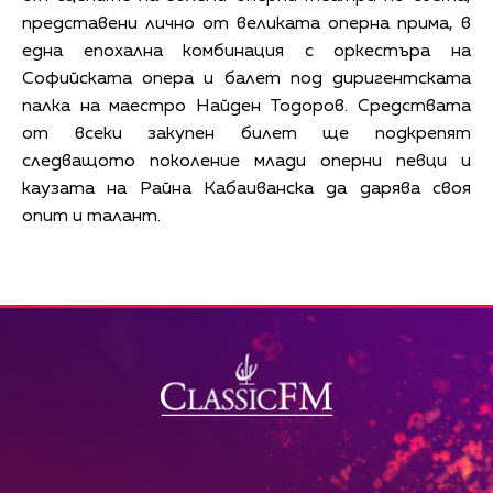
представени лично от великата оперна прима, в
една епохална комбинация с оркестъра на
Софийската опера и балет под диригентската
палка на маестро Найден Тодоров. Средствата
от всеки закупен билет ще подкрепят
следващото поколение млади оперни певци и
каузата на Райна Кабаиванска да дарява своя
опит и талант.