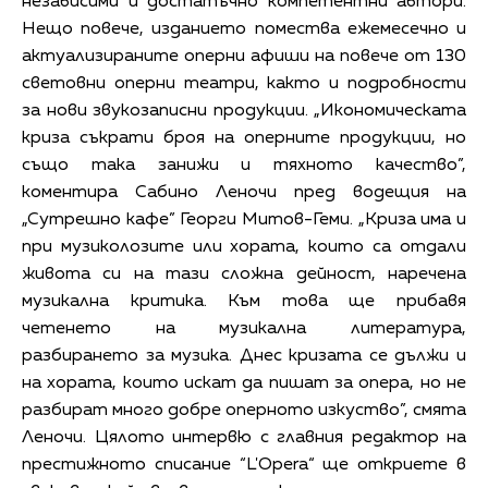
независими и достатъчно компетентни автори.
Нещо повече, изданието помества ежемесечно и
актуализираните оперни афиши на повече от 130
световни оперни театри, както и подробности
за нови звукозаписни продукции. „Икономическата
криза съкрати броя на оперните продукции, но
също така занижи и тяхното качество”,
коментира Сабино Леночи пред водещия на
„Сутрешно кафе” Георги Митов-Геми. „Криза има и
при музиколозите или хората, които са отдали
живота си на тази сложна дейност, наречена
музикална критика. Към това ще прибавя
четенето на музикална литература,
разбирането за музика. Днес кризата се дължи и
на хората, които искат да пишат за опера, но не
разбират много добре оперното изкуство”, смята
Леночи. Цялото интервю с главния редактор на
престижното списание “L'Opera“ ще откриете в