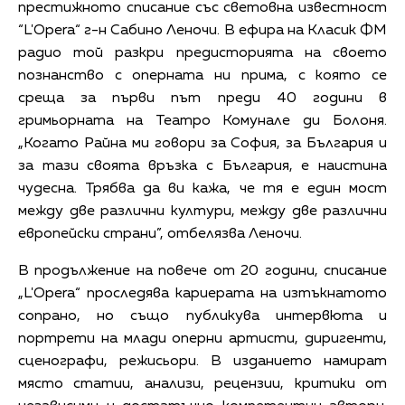
престижното списание със световна известност
“L'Opera“ г-н Сабино Леночи. В ефира на Класик ФМ
радио той разкри предисторията на своето
познанство с оперната ни прима, с която се
среща за първи път преди 40 години в
гримьорната на Театро Комунале ди Болоня.
„Когато Райна ми говори за София, за България и
за тази своята връзка с България, е наистина
чудесна. Трябва да ви кажа, че тя е един мост
между две различни култури, между две различни
европейски страни”, отбелязва Леночи.
В продължение на повече от 20 години, списание
„L'Opera“ проследява кариерата на изтъкнатото
сопрано, но също публикува интервюта и
портрети на млади оперни артисти, диригенти,
сценографи, режисьори. В изданието намират
място статии, анализи, рецензии, критики от