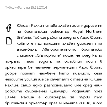
Публикувано на 15.11.2014
Юлиан Рахлин става главен гост-диригент
на британския оркестър Royal Northern
Sinfonia. Той ще работи заедно с Ларс Фогт,
който е настоящият главен диригент на
ансамбъла. Авторитетното британско
списание „Gramophone“ пише, че след като
по-рано тази година на основния пост в
оркестъра бе назначен германецът Ларс Фогт,
добре познат най-вече като пианист, сега
неговите усилия ще се съчетаят с тези на Юлиан
Рахлин, също едно разпознаваемо име сред най-
добрите съвременни цигулари. Роденият през
1974г. Рахлин е дирижирал за първи път
британския оркестър през миналата 2013г., а от