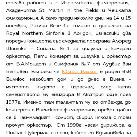
тогава работи и с Израелската филхармония,
Академията St Martin in the Fields и Чешката
филхармония. А само преди няколко дни, на 14 и 15
ноември, Рахлин вече бе солист и диригент на
Royal Northern Sinfonia в Лондон, изнасяйки два
поредни концерта със следната програма: Алфред
Шнитке – Соната №1 за цигулка и камерен
оркестър, Пети концерт за цигулка и оркестър
от В.А.Моцарт и Симфония №7 от Лудвиг ван
Бетовен. Въпреки че
Юлиан Рахлин
е роден във
Вилнюс, неговият дом и до днес е Виена -
мястото, където е израснал, след като
семейството му емигрира в Австрия още през
1977г. Именно там талантът му го отвежда до
концерти с Виенската филхармония, превръщайки
се в най-младият солист, свирил някога с този
прочут оркестър. От 1998г. насам дирижира, а
Пинкас Цукерман е този, който го вдъхновява за