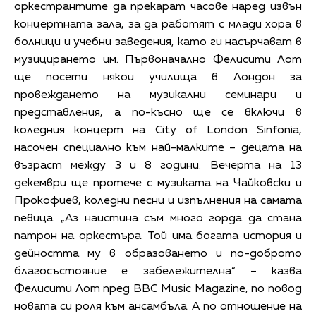
оркестрантите да прекарат часове наред извън
концертната зала, за да работят с млади хора в
болници и учебни заведения, като ги насърчават в
музицирането им. Първоначално Фелисити Лот
ще посети някои училища в Лондон за
провеждането на музикални семинари и
представления, а по-късно ще се включи в
коледния концерт на City of London Sinfonia,
насочен специално към най-малките – децата на
възраст между 3 и 8 години. Вечерта на 13
декември ще протече с музиката на Чайковски и
Прокофиев, коледни песни и изпълнения на самата
певица. „Аз наистина съм много горда да стана
патрон на оркестъра. Той има богата история и
дейността му в образоването и по-доброто
благосъстояние е забележителна“ – казва
Фелисити Лот пред BBC Music Magazine, по повод
новата си роля към ансамбъла. А по отношение на