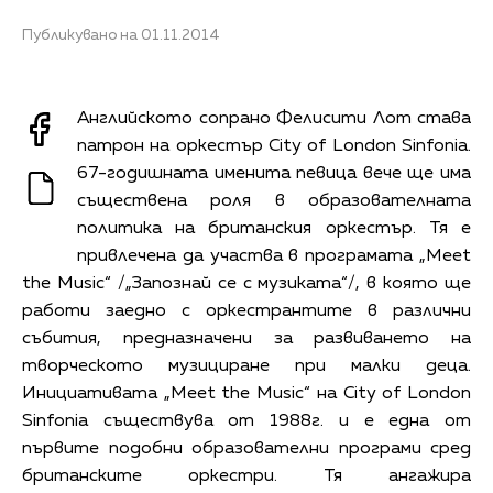
Публикувано на 01.11.2014
Английското сопрано Фелисити Лот става
патрон на оркестър City of London Sinfonia.
67-годишната именита певица вече ще има
съществена роля в образователната
политика на британския оркестър. Тя е
привлечена да участва в програмата „Meet
the Music“ /„Запознай се с музиката“/, в която ще
работи заедно с оркестрантите в различни
събития, предназначени за развиването на
творческото музициране при малки деца.
Инициативата „Meet the Music“ на City of London
Sinfonia съществува от 1988г. и е една от
първите подобни образователни програми сред
британските оркестри. Тя ангажира