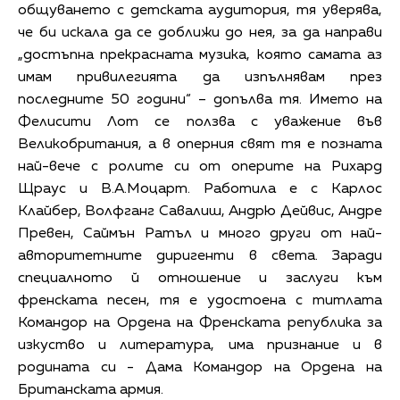
общуването с детската аудитория, тя уверява,
че би искала да се доближи до нея, за да направи
„достъпна прекрасната музика, която самата аз
имам привилегията да изпълнявам през
последните 50 години“ – допълва тя. Името на
Фелисити Лот се ползва с уважение във
Великобритания, а в оперния свят тя е позната
най-вече с ролите си от оперите на Рихард
Щраус и В.А.Моцарт. Работила е с Карлос
Клайбер, Волфганг Савалиш, Андрю Дейвис, Андре
Превен, Саймън Ратъл и много други от най-
авторитетните диригенти в света. Заради
специалното й отношение и заслуги към
френската песен, тя е удостоена с титлата
Командор на Ордена на Френската република за
изкуство и литература, има признание и в
родината си - Дама Командор на Ордена на
Британската армия.