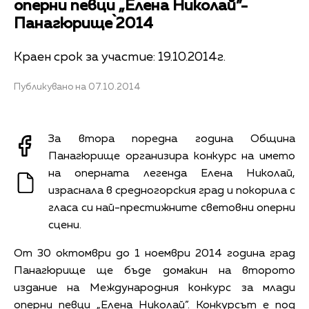
оперни певци „Елена Николай”-
Панагюрище`2014
Краен срок за участие: 19.10.2014г.
Публикувано на 07.10.2014
За втора поредна година Община
Панагюрище организира конкурс на името
на оперната легенда Елена Николай,
израснала в средногорския град и покорила с
гласа си най-престижните световни оперни
сцени.
От 30 октомври до 1 ноември 2014 година град
Панагюрище ще бъде домакин на второто
издание на Международния конкурс за млади
оперни певци „Елена Николай”. Конкурсът е под