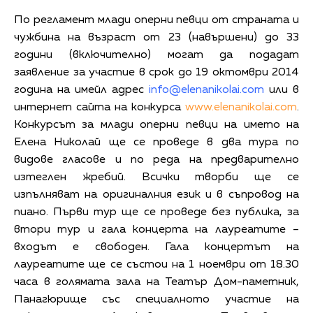
По регламент млади оперни певци от страната и
чужбина на възраст от 23 (навършени) до 33
години (включително) могат да подадат
заявление за участие в срок до 19 октомври 2014
година на имейл адрес
info@elenanikolai.com
или в
интернет сайта на конкурса
www.elenanikolai.com
.
Конкурсът за млади оперни певци на името на
Елена Николай ще се проведе в два тура по
видове гласове и по реда на предварително
изтеглен жребий. Всички творби ще се
изпълняват на оригиналния език и в съпровод на
пиано. Първи тур ще се проведе без публика, за
втори тур и гала концерта на лауреатите –
входът е свободен. Гала концертът на
лауреатите ще се състои на 1 ноември от 18.30
часа в голямата зала на Театър Дом-паметник,
Панагюрище със специалното участие на