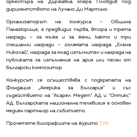
оркестъра на Държавна опера Пловдив под
диригентството на Лучано Ди Мартино.
Организаторът на конкурса - Община
Панагюрище, е предвидил първа, втора и трета
награди – за мъже и за жени, както и три
специални награди – голямата награда „Елена
Николай”, награда за млад изпълнител и награда на
публиката за изпълнение на ария или песен от
български композитор.
Конкурсът се осъществява с подкрепата на
Фондация „Америка за България” и със
съдействието на “Асарел Медет” АД и “Оптикс”
АД. Българската национална телевизия е основен
медиен партньор на събитието.
Прочетете биографиите на журито
ТУК