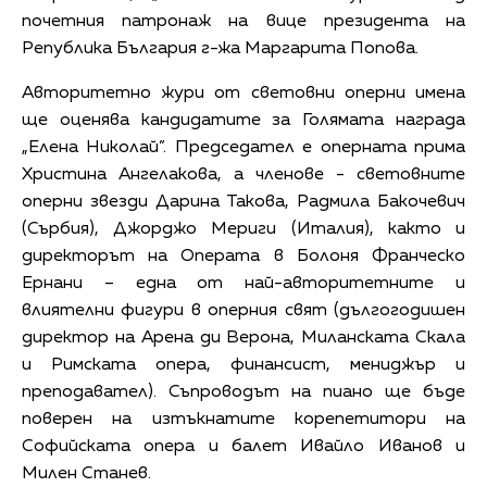
почетния патронаж на вице президента на
Република България г-жа Маргарита Попова.
Авторитетно жури от световни оперни имена
ще оценява кандидатите за Голямата награда
„Елена Николай”. Председател е оперната прима
Христина Ангелакова, а членове - световните
оперни звезди Дарина Такова, Радмила Бакочевич
(Сърбия), Джорджо Мериги (Италия), както и
директорът на Операта в Болоня Франческо
Ернани – една от най-авторитетните и
влиятелни фигури в оперния свят (дългогодишен
директор на Арена ди Верона, Миланската Скала
и Римската опера, финансист, мениджър и
преподавател). Съпроводът на пиано ще бъде
поверен на изтъкнатите корепетитори на
Софийската опера и балет Ивайло Иванов и
Милен Станев.