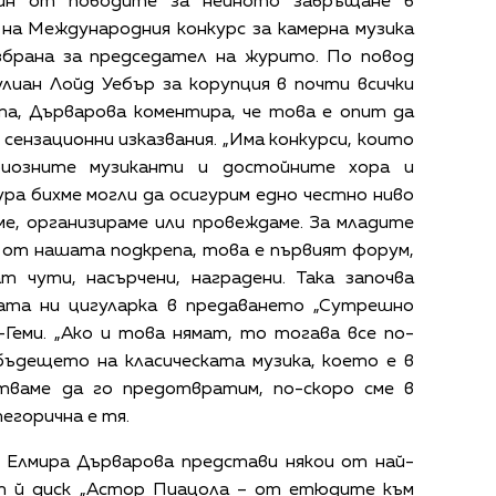
дин от поводите за нейното завръщане в
на Международния конкурс за камерна музика
избрана за председател на журито. По повод
лиан Лойд Уебър за корупция в почти всички
та, Дърварова коментира, че това е опит да
 сензационни изказвания. „Има конкурси, които
ериозните музиканти и достойните хора и
ура бихме могли да осигурим едно честно ниво
ме, организираме или провеждаме. За младите
 от нашата подкрепа, това е първият форум,
 чути, насърчени, наградени. Така започва
тата ни цигуларка в предаването „Сутрешно
Геми. „Ако и това нямат, то тогава все по-
бъдещето на класическата музика, което е в
итваме да го предотвратим, по-скоро сме в
тегорична е тя.
 Елмира Дърварова представи някои от най-
ят й диск „Астор Пиацола – от етюдите към