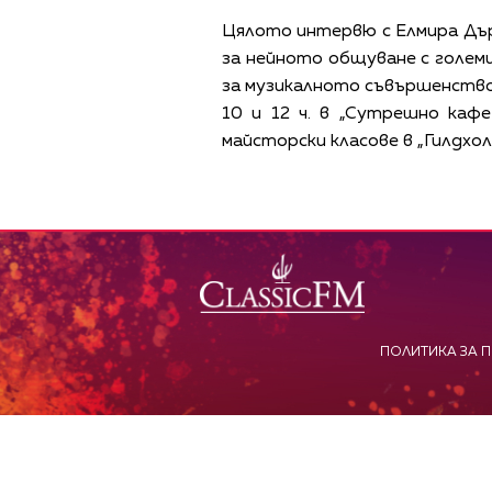
Цялото интервю с Елмира Дър
за нейното общуване с големи
за музикалното съвършенство.
10 и 12 ч. в „Сутрешно каф
майсторски класове в „Гилдхол
ПОЛИТИКА ЗА 