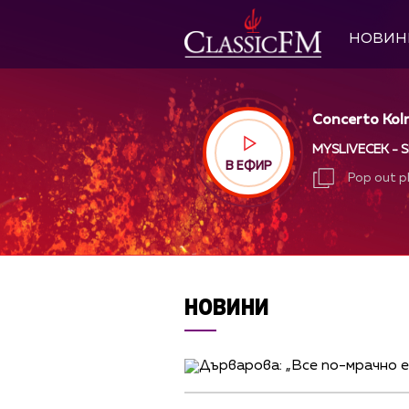
НОВИН
Concerto Koln
MYSLIVECEK - S
В ЕФИР
Pop out p
Pop out p
НОВИНИ