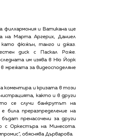
а филхармония и Ватикана ще
а на Марта Аргерих, Даниел
 като фюжън, танго и джаз.
естен диск с Паскал Роже.
оследната им изява в Ню Йорк
 в мрежата за видеосподеляне
а коментира и кризата в този
нистрацията, както и в други
гато се случи банкрутът на
е била преразпределение на
 бъдат пренасочени за други
о с Оркестъра на Минесота.
мпромис”, обяснява Дърварова.