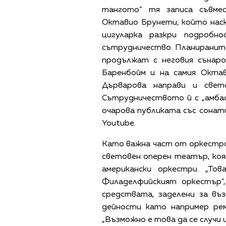
тангото” тя записа съвме
Октавио Брунети, който наск
цигуларка разкри подробн
сътрудничество. Планиранит
продължат с неговия сънар
Баренбойм и на самия Окта
Дърварова направи и свет
Сътрудничеството й с „амбас
очарова публиката със сонат
Youtube.
Като важна част от оркестро
световен оперен театър, коя
американски оркестри. „То
Филаделфийският оркестър”
средствата, заделени за въ
дейности като например ре
„Възможно е това да се случи 