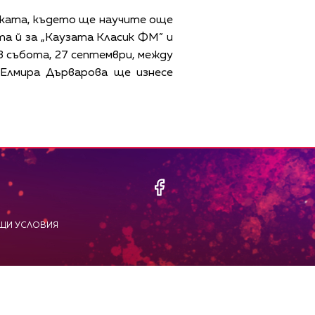
мката, където ще научите още
та й за „Каузата Класик ФМ” и
в събота, 27 септември, между
 Елмира Дърварова ще изнесе
ЩИ УСЛОВИЯ