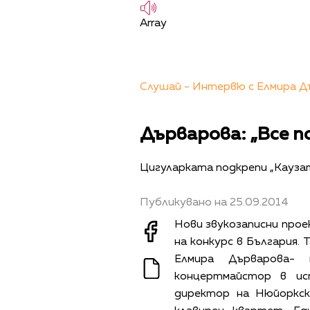
Array
Слушай - Интервю с Елмира Дъ
Дърварова: „Все п
Цигуларката подкрепи „Кауза
Публикувано на 25.09.2014
Нови звукозаписни прое
на конкурс в България.
Елмира Дърварова-
концертмайстор в и
директор на Нюйоркск