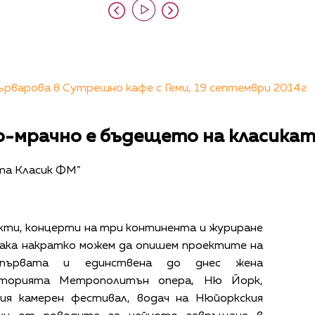
рварова в Сутрешно кафе с Геми, 19 септември 2014г.
о-мрачно е бъдещето на класикат
та Класик ФМ”
кти, концерти на три континента и журиране
 Така накратко можем да опишем проектите на
 първата и единствена до днес жена
сторията Метрополитън опера, Ню Йорк,
ия камерен фестивал, водач на Нюйоркския