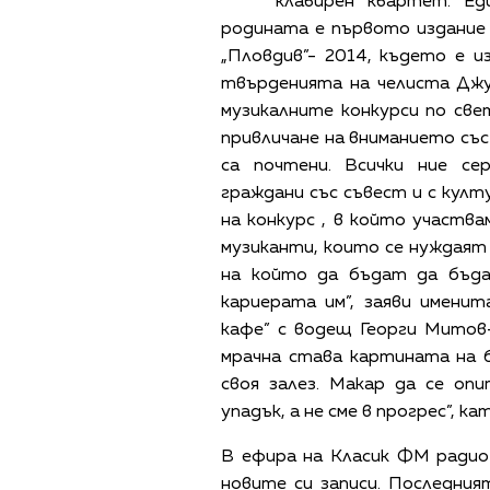
клавирен квартет. Е
родината е първото издание 
„Пловдив”- 2014, където е 
твърденията на челиста Джу
музикалните конкурси по све
привличане на вниманието със
са почтени. Всички ние с
граждани със съвест и с култ
на конкурс , в който участва
музиканти, които се нуждаят
на който да бъдат да бъдат
кариерата им”, заяви имени
кафе” с водещ Георги Митов-
мрачна става картината на 
своя залез. Макар да се оп
упадък, а не сме в прогрес”, ка
В ефира на Класик ФМ радио
новите си записи. Последни