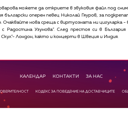
варова можете да откриете в звуковия файл под сни
я български оперен певец Николай Гяуров, за подкрепа
 Очаквайте нова среща с виртуозната ни цигуларка - 
е с Радостина Узунова”. След престоя си в България
 Скул”- Лондон, както и концерти в Швеция и Индия.
КАЛЕНДАР
КОНТАКТИ
ЗА НАС
ПОВЕРИТЕЛНОСТ
КОДЕКС ЗА ПОВЕДЕНИЕ НА ДОСТАВЧИЦИТЕ
ОБ
©
2026
Радиокомпания Си.Джей ООД. Всички права са запазени.