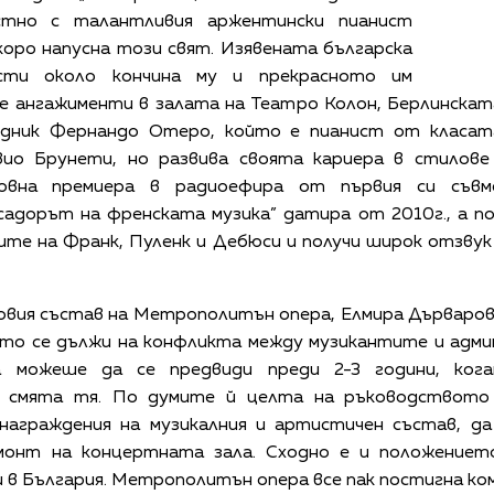
стно с талантливия аржентински пианист
оро напусна този свят. Изявената българска
ости около кончина му и прекрасното им
е ангажименти в залата на Театро Колон, Берлинскат
одник Фернандо Отеро, който е пианист от класат
вио Брунети, но развива своята кариера в стилове
овна премиера в радиоефира от първия си съвм
адорът на френската музика” датира от 2010г., а п
ите на Франк, Пуленк и Дебюси и получи широк отзвук
вия състав на Метрополитън опера, Елмира Дърваров
то се дължи на конфликта между музикантите и адми
ва можеше да се предвиди преди 2-3 години, ко
, смята тя. По думите й целта на ръководството 
знаграждения на музикалния и артистичен състав, да
монт на концертната зала. Сходно е и положениет
и в България. Метрополитън опера все пак постигна ко