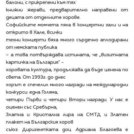
балони, с прикрепени към тях
книжни жерави, предварително направени от
децата от отделните хорове.
Софийските момчета пяха в концертни зали и на
открито в Хале, всички
техни концерти бяха много сърдечно аплодирани
от немската публика
– а това потвърждава истината, че „визитната
картичка на България” -
хоровата култура, продължава да бъде ценена по
света. От 1993г. до днес
хорът е спечелил много награди на международни
конкурси: една Голяма,
четири Първи и четири Втори награди. У нас е
оценен със Сребърна,
Златна и Кристална лира на СМТД и Златен
плакет на Българския хоров
съюз. Диригентката доц. Адриана Благоева е