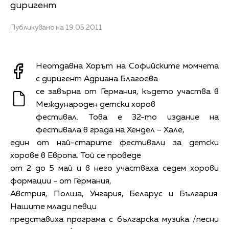
диригент
Публикувано на 19.05.2011
Неотдавна Хорът на Софийските момчета
с диригент Адриана Благоева
се завърна от Германия, където участва в
Международен детски хоров
фестивал. Това е 32-то издание на
фестивала в града на Хендел – Хале,
един от най-старите фестивали за детски
хорове в Европа. Той се проведе
от 2 до 5 май и в него участваха седем хорови
формации - от Германия,
Австрия, Полша, Унгария, Беларус и България.
Нашите млади певци
представиха програма с българска музика /песни