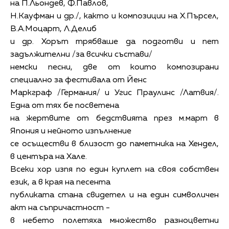
на П.Льондев, Ф.Павлов,
Н.Кауфман и др./, както и композиции на Х.Пърсел,
В.А.Моцарт, Л.Делиб
и др. Хорът трябваше да подготви и пет
задължителни /за всички състави/
немски песни, две от които композирани
специално за фестивала от Йенс
Маркграф /Германия/ и Угис Праулинс /Латвия/.
Една от тях бе посветена
на жертвите от бедствията през м.март в
Япония и нейното изпълнение
се осъществи в близост до паметника на Хендел,
в центъра на Хале.
Всеки хор изпя по един куплет на своя собствен
език, а в края на песента
публиката стана свидетел и на един символичен
акт на съпричастност -
в небето полетяха множество разноцветни