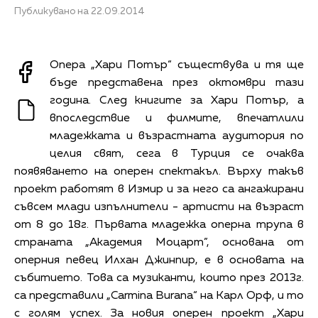
Публикувано на 22.09.2014
Опера „Хари Потър“ съществува и тя ще
бъде представена през октомври тази
година. След книгите за Хари Потър, а
впоследствие и филмите, впечатлили
младежката и възрастната аудитория по
целия свят, сега в Турция се очаква
появяването на оперен спектакъл. Върху такъв
проект работят в Измир и за него са ангажирани
съвсем млади изпълнители - артисти на възраст
от 8 до 18г. Първата младежка оперна трупа в
страната „Академия Моцарт”, основана от
оперния певец Илхан Джинпир, е в основата на
събитието. Това са музиканти, които през 2013г.
са представили „Carmina Burana“ на Карл Орф, и то
с голям успех. За новия оперен проект „Хари