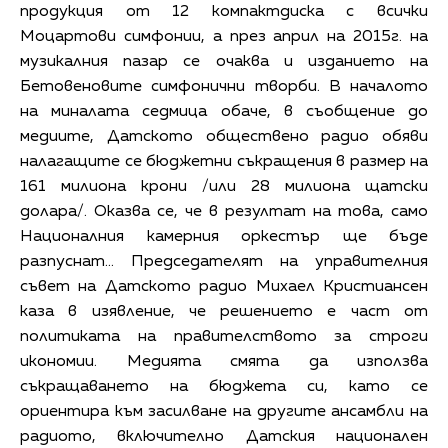
продукция от 12 компактдиска с всички
Моцартови симфонии, а през април на 2015г. на
музикалния пазар се очаква и изданието на
Бетовеновите симфонични творби. В началото
на миналата седмица обаче, в съобщение до
медиите, Датското обществено радио обяви
налагащите се бюджетни съкращения в размер на
161 милиона крони /или 28 милиона щатски
долара/. Оказва се, че в резултат на това, само
Националния камерния оркестър ще бъде
разпуснат… Председателят на управителния
съвет на Датското радио Михаел Кристиансен
каза в изявление, че решението е част от
политиката на правителството за строги
икономии. Медията смята да използва
съкращаването на бюджета си, като се
ориентира към засилване на другите ансамбли на
радиото, включително Датския национален