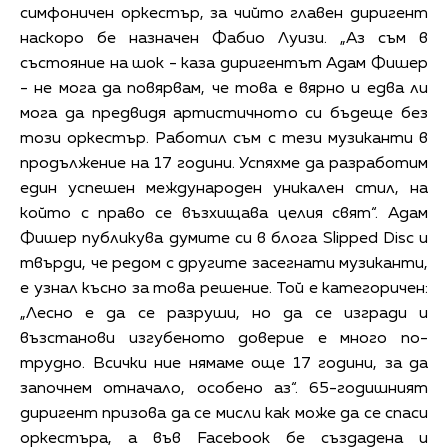
симфоничен оркестър, за чийто главен диригент
наскоро бе назначен Фабио Луизи. „Аз съм в
състояние на шок - каза диригентът Адам Фишер
- не мога да повярвам, че това е вярно и едва ли
мога да предвидя артистичното си бъдеще без
този оркестър. Работил съм с тези музиканти в
продължение на 17 години. Успяхме да разработим
един успешен международен уникален стил, на
който с право се възхищава целия свят“. Адам
Фишер публикува думите си в блога Slipped Disc и
твърди, че редом с другите засегнати музиканти,
е узнал късно за това решение. Той е категоричен:
„Лесно е да се разруши, но да се изгради и
възстанови изгубеното доверие е много по-
трудно. Всички ние нямаме още 17 години, за да
започнем отначало, особено аз“. 65-годишният
диригент призова да се мисли как може да се спаси
оркестъра, а във Facebook бе създадена и