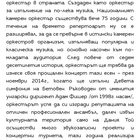
оркестър в страната. Създаден като оркестър
за изпълнение на по-лека музика, Националният
камерен оркестър съществува вече 75 години. С
течение на времето репертоарът му се е
разширявал, за да се превърне в истински камерен
оркестров организъм, изпълняващ популярна и
класическа музика, но основно насочен към по-
младата аудитория. След повече от седем
десетилетия история, оркестърът ще трябва да
изнесе своя прощален концерт тази есен – през
ноември 2014г., когато ще изпълни Девета
симфония на Бетовен. Ръководен от именития
унгарски диригент Адам Фишер /от 1998г. насам/,
оркестърът успя да си изгради репутацията на
отличен професионален ансамбъл, далеч извън
културната територия само на Дания. Той
осъществи много звукозаписни проекти и
концертни турнета, тази година реализира