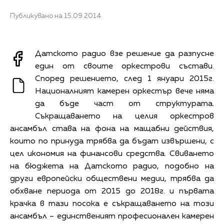
Публикувано на 15.09.2014
Датското радио взе решение да разпусне
един от своите оркестрови състави.
Според решението, след 1 януари 2015г.
Националният камерен оркестър вече няма
да бъде част от структурата.
Съкращаването на целия оркестров
ансамбъл става на фона на мащабни действия,
които по принуда трябва да бъдат извършени, с
цел икономия на финансови средства. Свиването
на бюджета на Датското радио, подобно на
други европейски обществени медии, трябва да
обхване периода от 2015 до 2018г. и първата
крачка в тази посока е съкращаването на този
ансамбъл – единственият професионален камерен