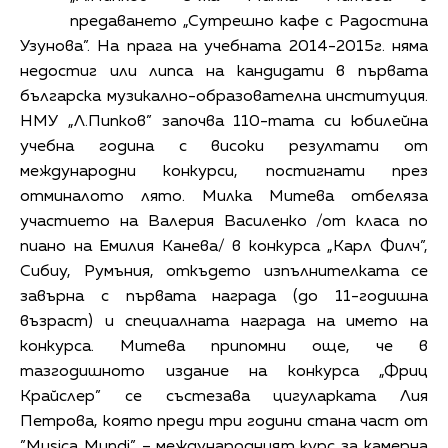
предаването „Сутрешно кафе с Радостина
Узунова”. На прага на учебната 2014-2015г. няма
недостиг или липса на кандидати в първата
българска музикално-образователна институция.
НМУ „Л.Пипков” започва 110-тата си юбилейна
учебна година с високи резултати от
международни конкурси, постигнати през
отминалото лято. Милка Митева отбеляза
участието на Валерия Василенко /от класа по
пиано на Емилия Канева/ в конкурса „Карл Филч”,
Сибиу, Румъния, откъдето изпълнителката се
завърна с първата награда (до 11-годишна
възраст) и специалната награда на името на
конкурса. Митева припомни още, че в
тазгодишното издание на конкурса „Фриц
Крайслер” се състезава цигуларката Лия
Петрова, която преди три години стана част от
”Musica Mundi” – международният курс за камерна