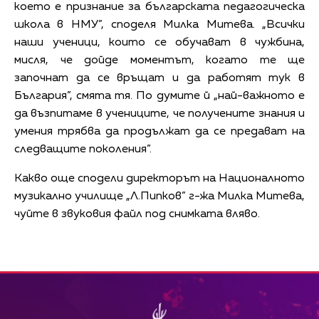
което е признание за българската педагогическа
школа в НМУ”, споделя Милка Митева. „Всички
наши ученици, които се обучават в чужбина,
мисля, че дойде моментът, когато те ще
започнат да се връщат и да работят тук в
България”, смята тя. По думите й „най-важното е
да възпитаме в учениците, че получените знания и
умения трябва да продължат да се предават на
следващите поколения”.
Какво още сподели директорът на Националното
музикално училище „Л.Пипков” г-жа Милка Митева,
чуйте в звуковия файл под снимката вляво.