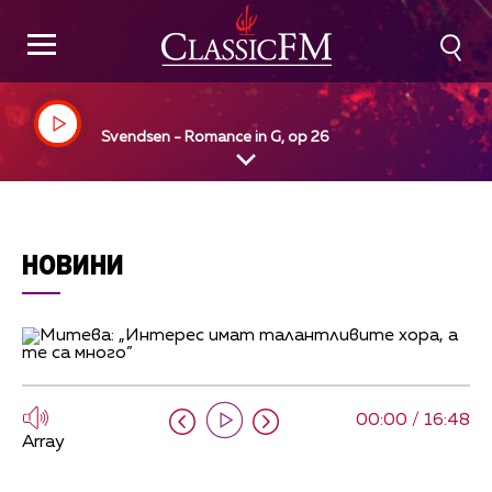
Svendsen - Romance in G, op 26
НОВИНИ
00:00 / 16:48
Array