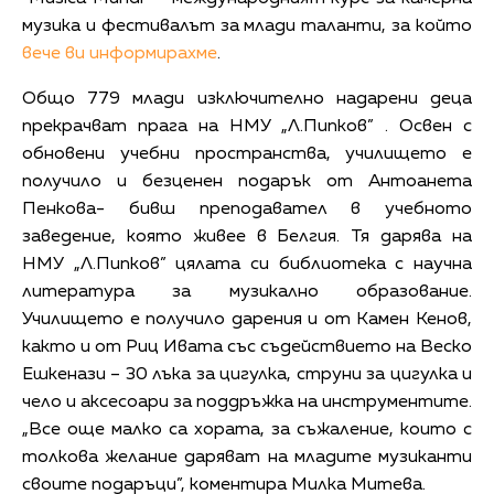
музика и фестивалът за млади таланти, за който
вече ви информирахме
.
Общо 779 млади изключително надарени деца
прекрачват прага на НМУ „Л.Пипков” . Освен с
обновени учебни пространства, училището е
получило и безценен подарък от Антоанета
Пенкова- бивш преподавател в учебното
заведение, която живее в Белгия. Тя дарява на
НМУ „Л.Пипков” цялата си библиотека с научна
литература за музикално образование.
Училището е получило дарения и от Камен Кенов,
както и от Риц Ивата със съдействието на Веско
Ешкенази – 30 лъка за цигулка, струни за цигулка и
чело и аксесоари за поддръжка на инструментите.
„Все още малко са хората, за съжаление, които с
толкова желание даряват на младите музиканти
своите подаръци”, коментира Милка Митева.