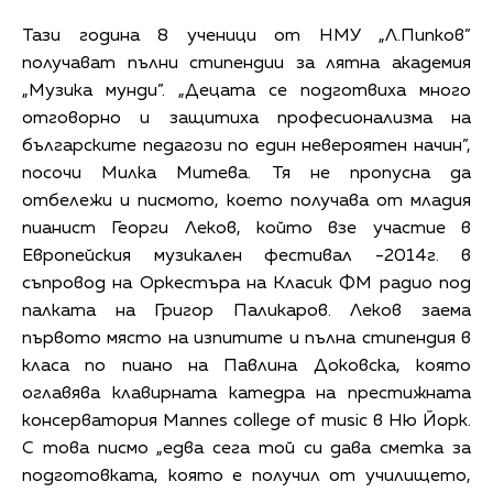
Тази година 8 ученици от НМУ „Л.Пипков”
получават пълни стипендии за лятна академия
„Музика мунди”. „Децата се подготвиха много
отговорно и защитиха професионализма на
българските педагози по един невероятен начин”,
посочи Милка Митева. Тя не пропусна да
отбележи и писмото, което получава от младия
пианист Георги Леков, който взе участие в
Европейския музикален фестивал -2014г. в
съпровод на Оркестъра на Класик ФМ радио под
палката на Григор Паликаров. Леков заема
първото място на изпитите и пълна стипендия в
класа по пиано на Павлина Доковска, която
оглавява клавирната катедра на престижната
консерватория Mannes college of music в Ню Йорк.
С това писмо „едва сега той си дава сметка за
подготовката, която е получил от училището,