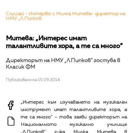
Слушай - Интервю с Милка Митева- директор на
НМУ „Л.Пипков
Митева: „Интерес имат
талантливите хора, а те са много”
Директорът на НМУ „Л.Пипков” гостува в
Класик ФМ
Публикувано на 15.09.2014
„Интерес към изучаването на музикален
инструмент имат талантливите хора, а
те са много” – това заяви директорът на
Националното музикално училище
„Л.Пипков” г-жа Милка Митева в