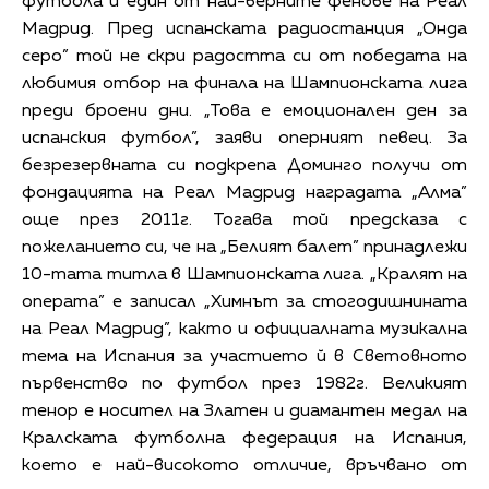
футбола и един от най-верните фенове на Реал
Мадрид. Пред испанската радиостанция „Онда
серо” той не скри радостта си от победата на
любимия отбор на финала на Шампионската лига
преди броени дни. „Това е емоционален ден за
испанския футбол”, заяви оперният певец. За
безрезервната си подкрепа Доминго получи от
фондацията на Реал Мадрид наградата „Алма”
още през 2011г. Тогава той предсказа с
пожеланието си, че на „Белият балет” принадлежи
10-тата титла в Шампионската лига. „Кралят на
операта” е записал „Химнът за стогодишнината
на Реал Мадрид”, както и официалната музикална
тема на Испания за участието й в Световното
първенство по футбол през 1982г. Великият
тенор е носител на Златен и диамантен медал на
Кралската футболна федерация на Испания,
което е най-високото отличие, връчвано от