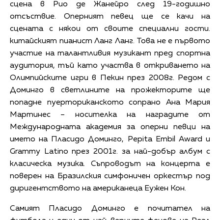
сцена в Рио де Жанейро след 19-годишно
отсъствие. Оперният певец ще се качи на
сцената с някои от своите специални гости.
китайският пианист Ланг Ланг. Това не е първото
участие на талантливия музикант пред спортна
аудитория, тъй като участва в откриването на
Олимпийските игри в Пекин през 2008г. Редом с
Доминго в светлините на прожекторите ще
попадне пуерториканското сопрано Ана Мария
Мартинес – носителка на наградите от
Международната академия за оперни певци на
името на Пласидо Доминго, Pepita Embil Award и
Grammy Latino през 2001г. за най-добър албум с
класическа музика. Съпроводът на концерта е
поверен на Бразилския симфоничен оркестър под
диригентството на американеца Еужен Кон.
Самият Пласидо Доминго е почитател на