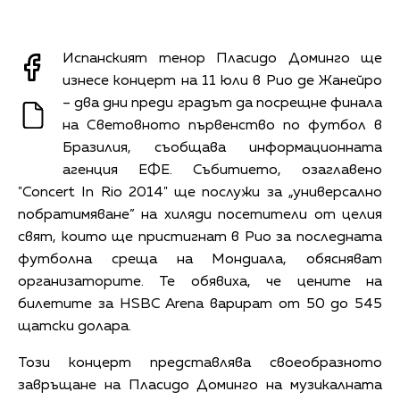
Испанският тенор Пласидо Доминго ще
изнесе концерт на 11 юли в Рио де Жанейро
– два дни преди градът да посрещне финала
на Световното първенство по футбол в
Бразилия, съобщава информационната
агенция ЕФЕ. Събитието, озаглавено
"Concert In Rio 2014" ще послужи за „универсално
побратимяване” на хиляди посетители от целия
свят, които ще пристигнат в Рио за последната
футболна среща на Мондиала, обясняват
организаторите. Те обявиха, че цените на
билетите за HSBC Arena варират от 50 до 545
щатски долара.
Този концерт представлява своеобразното
завръщане на Пласидо Доминго на музикалната