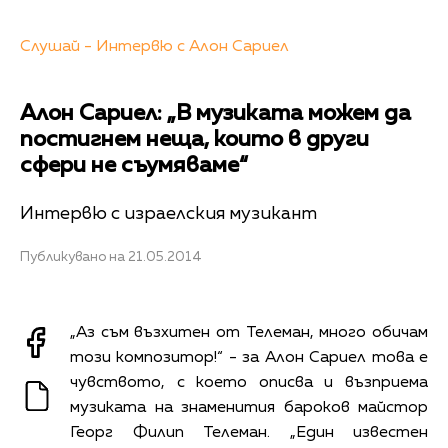
Слушай - Интервю с Алон Сариел
Алон Сариел: „В музиката можем да
постигнем неща, които в други
сфери не съумяваме“
Интервю с израелския музикант
Публикувано на 21.05.2014
„Аз съм възхитен от Телеман, много обичам
този композитор!“ - за Алон Сариел това е
чувството, с което описва и възприема
музиката на знаменития бароков майстор
Георг Филип Телеман. „Един известен