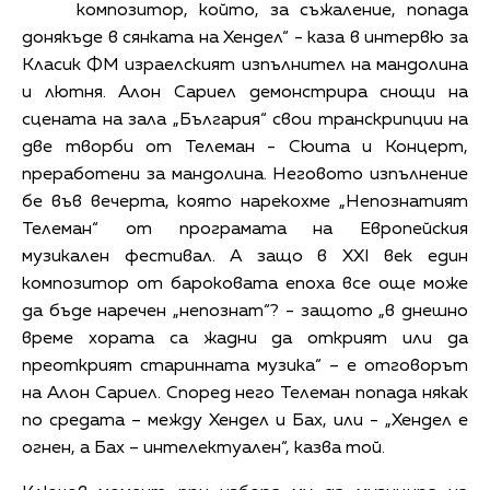
композитор, който, за съжаление, попада
донякъде в сянката на Хендел“ - каза в интервю за
Класик ФМ израелският изпълнител на мандолина
и лютня. Алон Сариел демонстрира снощи на
сцената на зала „България“ свои транскрипции на
две творби от Телеман - Сюита и Концерт,
преработени за мандолина. Неговото изпълнение
бе във вечерта, която нарекохме „Непознатият
Телеман“ от програмата на Европейския
музикален фестивал. А защо в XXI век един
композитор от бароковата епоха все още може
да бъде наречен „непознат“? - защото „в днешно
време хората са жадни да открият или да
преоткрият старинната музика“ – е отговорът
на Алон Сариел. Според него Телеман попада някак
по средата – между Хендел и Бах, или - „Хендел е
огнен, а Бах – интелектуален“, казва той.