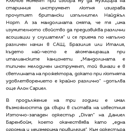
Ключов момент при избора му да музицира на
старинния инструмент лютня изиграва
прочутият британски изпълнител Найджъл
Норт. А за мандолината смята, че тя „има
изумителното свойство да предизвиква различни
асоциации у слушателя“ и се приема по напълно
различен начин в САЩ, Бразилия или Италия,
където най-често е акомпанираща при
италианските канцонети. „Мандолината е
типичен мелодичен инструмент, той винаги е в
светлината на прожектора, докато при лютнята
удовлетворението е крайно различно“ –допълва
още Алон Сариел.
В продължение на три години е имал
възможността да свири в състава на известния
Източно-западен оркестър „Divan“ на Даниел
Баренбойм, което окачествява като „една
огромна и неизмерима привилегия“. Към оркестъра