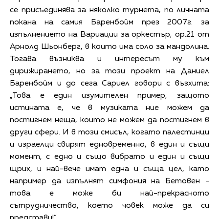
се присъединява за няколко турнета, по личната
покана на самия Баренбойм през 2007г. за
изпълнението на Вариации за оркестър, ор.21 от
Арнолд Шьонберг, в които има соло за мандолина.
Тогава възниква и интересът му към
дирижирането, но за този проект на Даниел
Баренбойм и до сега Сариел говори с възхита:
„Това е един изумителен пример, защото
истината е, че в музиката ние можем да
постигнем неща, които не можем да постигнем в
други сфери. И в този смисъл, когато палестинци
и израелци свирят едновременно, в един и същи
момент, с едно и също вибрато и един и същи
щрих, и най-вече имат една и съща цел, като
например да изпълнят симфония на Бетовен -
това е може би най-прекрасното
сътрудничество, което човек може да си
представи!“