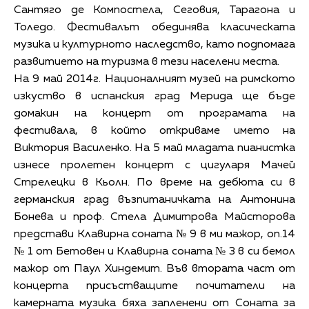
Сантяго де Компостела, Сеговия, Тарагона и
Толедо. Фестивалът обединява класическата
музика и културното наследство, като подпомага
развитието на туризма в тези населени места.
На 9 май 2014г. Националният музей на римското
изкуство в испанския град Мерида ще бъде
домакин на концерт от програмата на
фестивала, в който откриваме името на
Виктория Василенко. На 5 май младата пианистка
изнесе пролетен концерт с цигуларя Мачей
Стрелецки в Кьолн. По време на дебюта си в
германския град възпитаничката на Антонина
Бонева и проф. Стела Димитрова Майсторова
представи Клавирна соната № 9 в ми мажор, оп.14
№ 1 от Бетовен и Клавирна соната № 3 в си бемол
мажор от Паул Хиндемит. Във втората част от
концерта присъстващите почитатели на
камерната музика бяха запленени от Соната за