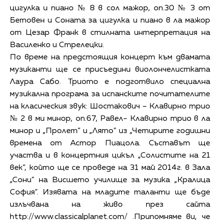
цигулка и пиано № 8 в сол мажор, оп.30 № 3 от
Бетовен и Соната за цигулка и пиано в ла мажор
от Цезар Франк в стилната интерпретация на
Василенко и Стрелецки.
По време на предстоящия концерт към двамата
музиканти ще се присъедини виолончелистката
Лаура Сабо. Триото е подготвило специална
музикална програма за испанските почитателите
на класическия звук: Шостакович – Клавирно трио
№ 2 в ми минор, оп.67, Равел- Клавирно трио в ла
минор и „Пролет” и „Лято” из „Четирите годишни
времена от Астор Пиацола. Съставът ще
участва и в концертния цикъл „Солистите на 21
век”, който ще се проведе на 31 май 2014г. в Зала
„Сони” на Висшето училище за музика „Кралица
София”. Изявата на младите таланти ще бъде
излъчвана на живо през сайта
http://www.classicalplanet.com/ .Припомняме ви, че