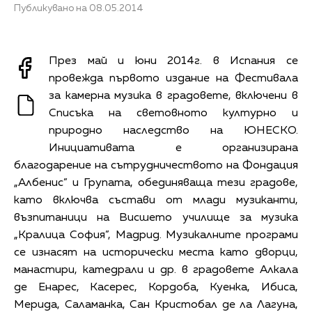
Публикувано на 08.05.2014
През май и юни 2014г. в Испания се
провежда първото издание на Фестивала
за камерна музика в градовете, включени в
Списъка на световното културно и
природно наследство на ЮНЕСКО.
Инициативата е организирана
благодарение на сътрудничеството на Фондация
„Албенис” и Групата, обединяваща тези градове,
като включва състави от млади музиканти,
възпитаници на Висшето училище за музика
„Кралица София”, Мадрид. Музикалните програми
се изнасят на исторически места като дворци,
манастири, катедрали и др. в градовете Алкала
де Енарес, Касерес, Кордоба, Куенка, Ибиса,
Мерида, Саламанка, Сан Кристобал де ла Лагуна,