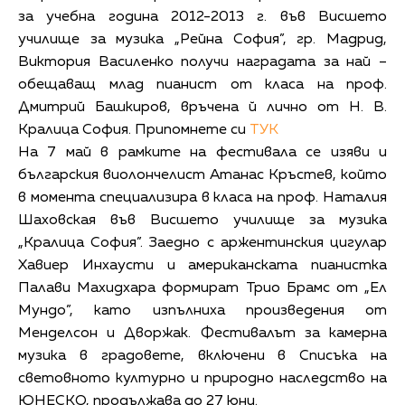
за учебна година 2012-2013 г. във Висшето
училище за музика „Рейна София”, гр. Мадрид,
Виктория Василенко получи наградата за най –
обещаващ млад пианист от класа на проф.
Дмитрий Башкиров, връчена й лично от Н. В.
Кралица София. Припомнете си
ТУК
На 7 май в рамките на фестивала се изяви и
българския виолончелист Атанас Кръстев, който
в момента специализира в класа на проф. Наталия
Шаховская във Висшето училище за музика
„Кралица София”. Заедно с аржентинския цигулар
Хавиер Инхаусти и американската пианистка
Палави Махидхара формират Трио Брамс от „Ел
Мундо”, като изпълниха произведения от
Менделсон и Дворжак. Фестивалът за камерна
музика в градовете, включени в Списъка на
световното културно и природно наследство на
ЮНЕСКО, продължава до 27 юни.