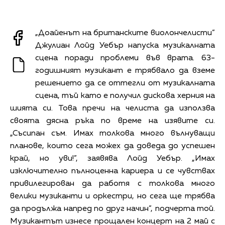
„Доайенът на британските виолончелисти”
Джулиан Лойд Уебър напуска музикалната
сцена поради проблеми във врата. 63-
годишният музикант е трябвало да вземе
решението да се оттегли от музикалната
сцена, тъй като е получил дискова херния на
шията си. Това пречи на челиста да използва
своята дясна ръка по време на изявите си.
„Съсипан съм. Имах толкова много вълнуващи
планове, които сега можех да доведа до успешен
край, но уви!”, заявява Лойд Уебър. „Имах
изключително пълноценна кариера и се чувствах
привилегирован да работя с толкова много
велики музиканти и оркестри, но сега ще трябва
да продължа напред по друг начин”, подчерта той.
Музикантът изнесе прощален концерт на 2 май с