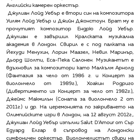
Английски камерен оркестър.
Джулиан Лойд Уебър е втори син на композитора
Уилям Лойд Уебър и Джийн Джонстоун. Брат му е
прочутият композитор Ендрю Лойд Уебър.
Джулиан е завършил Кралската музикална
академия в Лондон. Свирил е с под палката на
Йехуди Менухин, Лорин Маазел, Невил Маринър,
Дьорд Шолти, Еса-Пека Салонен. Музикантът е
вдъхновил за композитори като Малкълм Арнолд
(Фантазия за чело от 1986 г. и Концерт за
виолончело от 1989г.), Хоакин Родриго
(Дивертименто из Концерт за чело от 1982г.),
Джеймс Макмилън (Соната за виолончело 2 от
2011г.) и др. На церемонията по закриването на
Олимпийските игри в Лондон, на 12 август 2012г.,
Джулиан Лойд Уебър изпълни Salut D’Amour от Сър
Едуард Елгар в съпровод на Лондонски
симфоничен оркестър. Виолончелистът свири на