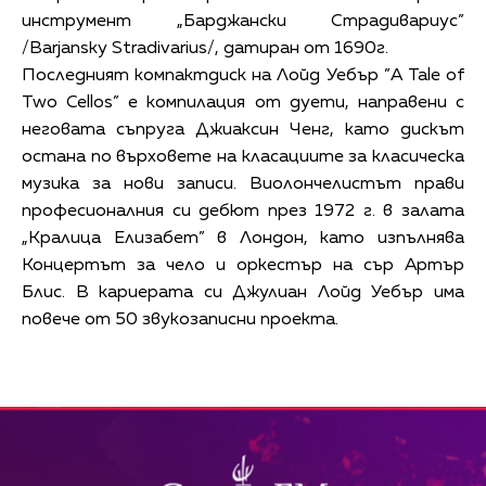
инструмент „Барджански Страдивариус”
/Barjansky Stradivarius/, датиран от 1690г.
Последният компактдиск на Лойд Уебър ”A Tale of
Two Cellos” е компилация от дуети, направени с
неговата съпруга Джиаксин Ченг, като дискът
остана по върховете на класациите за класическа
музика за нови записи. Виолончелистът прави
професионалния си дебют през 1972 г. в залата
„Кралица Елизабет” в Лондон, като изпълнява
Концертът за чело и оркестър на сър Артър
Блис. В кариерата си Джулиан Лойд Уебър има
повече от 50 звукозаписни проекта.