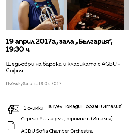
19 април 2017г., зала „България”,
19:30 ч.
Шедьоври на барока и класиката с AGBU -
София
Публикувано на 19.04.2017
Солисти: Мануел Томадин, орган (Италия)
1 снимки
Серена Басандела, тромпет (Италия)
AGBU Sofia Chamber Orchestra