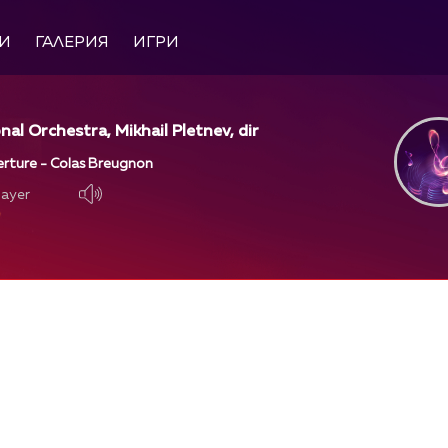
И
ГАЛЕРИЯ
ИГРИ
nal Orchestra, Mikhail Pletnev, dir
erture - Colas Breugnon
layer
layer