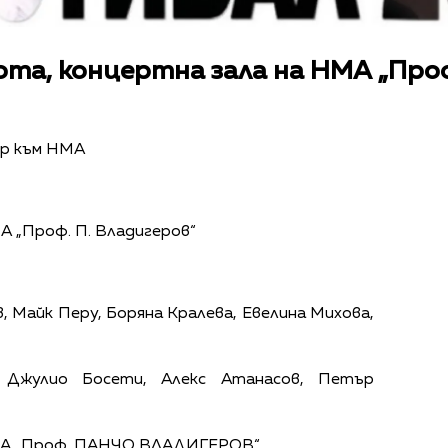
бота, концертна зала на НМА „Проф
р към НМА
 „Проф. П. Владигеров“
, Майк Перу, Боряна Кралева, Евелина Михова,
, Джулио Босети, Алекс Атанасов, Петър
А „Проф. ПАНЧО ВЛАДИГЕРОВ“