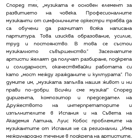
Според тях, „музиката е основен елемент за
развитието на човека. Професионалните
музиканти от симфоничните оркестри трябва да
са обучени да разчитат всяка написана
партитура. Това изисква образование, усилие,
труд и постоянство. В това се състои
музикалното съвършенство.“ Засегнатите
артисти желаят да получат разбиране, подкрепа
и солидарност, окачествявайки работата си
като „мост между гражданите и културата“. По
думите им, „музиката запълва нашия живот и ни
прави по-добри. Всички сме музика!“ Според
диригента, композитор и председател на
Дружеството на интерпретаторите и
изпълнителите в Испания и на Съвета на
Академия Латина, Луис Кобос проблемите на
музикантите от Испания не са регионални. „Има
международно течение в подкрепа на артистите,