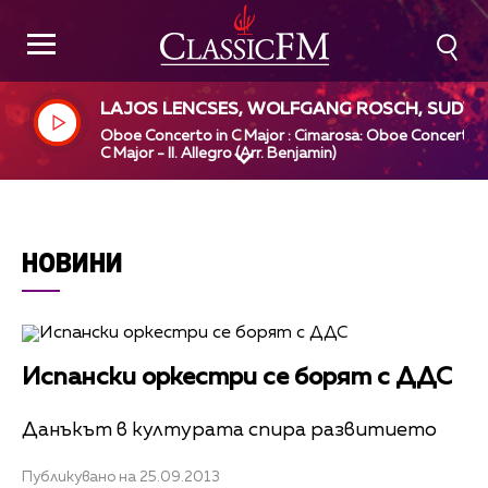
LAJOS LENCSES, WOLFGANG ROSCH, SUDW
STDEUTSCHES KAMMERORCHESTER PFORZH
Oboe Concerto in C Major : Cimarosa: Oboe Concerto i
IM, PAUL ANGERER, DOMENICO CIMAROSA
C Major - II. Allegro (Arr. Benjamin)
НОВИНИ
Испански оркестри се борят с ДДС
Данъкът в културата спира развитието
Публикувано на 25.09.2013