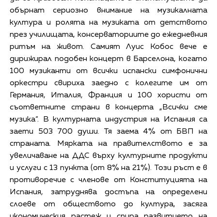
обърнат сериозно внимание на музикалната
култура и ролята на музиката от детството
през училищата, консерваториите до ежедневния
ритъм на живот. Самият Луис Кобос вече е
дирижирал подобен концерт в Барселона, когато
100 музиканти от всички испански симфонични
оркестри свириха заедно с колегите им от
Германия, Италия, Франция и 100 хористи от
съответните страни в концерта „Всички сме
музика“. В културната индустрия на Испания са
заети 503 700 души. Тя заема 4% от БВП на
страната. Мярката на правителството е за
увеличаване на ДДС върху културните продукти
и услуги с 13 пункта (от 8% на 21%). Този ръст е в
противоречие с членове от Конституцията на
Испания, затруднява достъпа на определени
слоеве от обществото до култура, засяга
икономическия растеж и спира развитието на