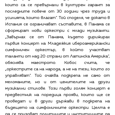
които са се превърнали в културен гарант за
последните повече от 30 години чрез труда и
усилията, които влагат“. Той споделя, че докато в
Испания се ограничават съставите, в Панама се
сформират нови оркестри с млади музиканти.
„Завърнах се от Панама, където дирижирах
първия концерт на Младежкия ибероамерикански
симфоничен оркестър, в който участват
таланти от над 20 страни от Латинска Америка“,
обяснява маестрото. Кобос счита, че
„оркестрите са на народа, а не на тези, които го
управляват“. Той очаква подкрепа не само от
меломаните, но и от ценителите на други
музикални стилове. Този първи голям концерт е
предвестник на поредица прояви, които ще се
проведат и в други държави в подкрепа на
бъдещето на симфоничните оркестри. Целта е
да се призоват политиците и институциите да