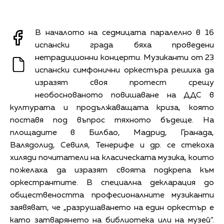
В началото на седмицата паралелно в 16
испански града бяха проведени
нетрадиционни концерти. Музиканти от 23
испански симфонични оркестъра решиха да
изразят своя протест срещу
необоснованото повишаване на ДДС в
културата и продължаващата криза, която
поставя под въпрос тяхното бъдеще. На
площадите в Билбао, Мадрид, Гранада,
Валядолид, Севиля, Тенерифе и др. се стекоха
хиляди почитатели на класическата музика, които
пожелаха да изразят своята подкрепа към
оркестрантите. В специална декларация до
обществеността професионалните музиканти
заявяват, че „разрушаването на един оркестър е
като затварянето на библиотека или на музей“.