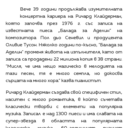
Вече 39 години продължава изумителната
концертна кариера на Ричард Клайдерман,
която започва през 1976 г. със записа на
известната пиеса „Балада за Аделин“ на
композитора Пол дьо Сеневил и продуцента
Оливие Тусон. Няколко години по-късно, "Балада за
Аделин" променя живота на изпълнителя, като от
записа са продадени 22 милиона копия в 38 страни.
"Мисля, че има нещо магическо в мелодията на
тази песен, тя е много семпла, но докосва
сърцата на много хора.“ казва пианистът.
Ричард Клайдерман създава свой специфичен стил,
наситен с много романтика, в който съчетава
класически творби с елементи на популярна
музика. Записал е над 1300 пиеси и има славата на
супер-звезда в областта на популярната