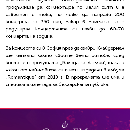
класическа музика. 60-годишният пианист
продължава да концертира по целия свят и е
известен с това, че може да направи 200
концерта за 250 дни, макар в момента да е
редуцирал концертните си изяви до 60-70
концерта на година.
За концерта си в София през декември Клайдерман
ще изпълни както своите вечни хитове, сред
които е и прочутата „Балада за Аделин“, така и
някои от най-новите си пиеси, издадени в албума
„Romantique“ от 2013 г. В програмата ще има и
специална изненада за българската публика.